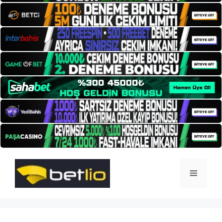
İçeriğe
atla
Menü