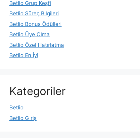
Betlio Grup Keşfi
Betlio Süreç Bilgileri
Betlio Bonus Ödülleri
Betlio Üye Olma
Betlio Özel Hatırlatma
Betlio En İyi
Kategoriler
Betlio
Betlio Giriş