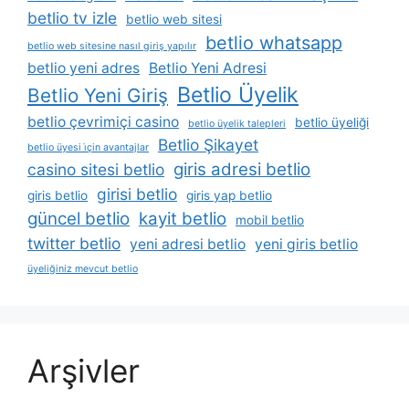
betlio tv izle
betlio web sitesi
betlio whatsapp
betlio web sitesine nasıl giriş yapılır
betlio yeni adres
Betlio Yeni Adresi
Betlio Üyelik
Betlio Yeni Giriş
betlio çevrimiçi casino
betlio üyeliği
betlio üyelik talepleri
Betlio Şikayet
betlio üyesi i̇çin avantajlar
giris adresi betlio
casino sitesi betlio
girisi betlio
giris betlio
giris yap betlio
güncel betlio
kayit betlio
mobil betlio
twitter betlio
yeni adresi betlio
yeni giris betlio
üyeliğiniz mevcut betlio
Arşivler