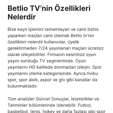
Betlio TV’nin Özellikleri
Nelerdir
Bize kayıt işlemini tamamlayan ve canlı bahis
yaparken maçları canlı izlemek
Betlio tv’nin
özellikleri nelerdir
kullanıcılar, üyelik
gerektirmeden 7/24 yayınlanan maçları ücretsiz
olarak izleyebilirler. Firmanın kesintisiz oyun
yayını sunduğu TV segmentinde. Oyun
yayınlarını HD kalitede donmadan izleyin. Spor
yayınlarını izleme kategorisinde. Ayrıca tivibu
spor, spor akıllı, aspor ve gtv gibi kanallar da
bulunmaktadır.
Tüm analizler Güncel Sonuçlar, İstatistikler ve
Tahminler bölümlerinde izlenebilir. Futbol, ​​
basketbol, ​​tenis, hokey ve daha fazlası gibi spor