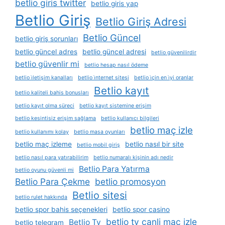
betlio giris twitter
betlio giris yap
Betlio Giriş
Betlio Giriş Adresi
Betlio Güncel
betlio giriş sorunları
betlio güncel adres
betlio güncel adresi
betlio güvenilirdir
betlio güvenlir mi
betlio hesap nasıl ödeme
betlio i̇letişim kanalları
betlio i̇nternet sitesi
betlio i̇çin en i̇yi oranlar
Betlio kayıt
betlio kaliteli bahis bonusları
betlio kayıt olma süreci
betlio kayıt sistemine erişim
betlio kesintisiz erişim sağlama
betlio kullanıcı bilgileri
betlio maç izle
betlio kullanımı kolay
betlio masa oyunları
betlio maç izleme
betlio nasıl bir site
betlio mobil giriş
betlio nasıl para yatırabilirim
betlio numaralı kişinin adı nedir
Betlio Para Yatırma
betlio oyunu güvenli mi
Betlio Para Çekme
betlio promosyon
Betlio sitesi
betlio rulet hakkında
betlio spor bahis seçenekleri
betlio spor casino
betlio tv canli maç izle
Betlio Tv
betlio telegram