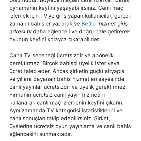
bölümüdür. Böylece maçları canlı izlerken bahis
oynamanın keyfini yaşayabilirsiniz. Canlı maç
izlemek için TV’ye giriş yapan kullanıcılar, gerçek
zamanlı bahisler yaparak ve
Betlio
hizmet giriş
adresi tv
daha eğlenceli ve doğru hale getirerek
oyunun keyfini kolayca çıkarabilirler.
Canlı TV seçeneği ücretsizdir ve abonelik
gerektirmez. Birçok bahisçi üyelik ister veya
ücret talep eder. Ancak şirketin güçlü altyapısı
ve yıllara dayanan bahis hizmetleri sayesinde
canlı yayınlar ücretsizdir ve üyelik gerektirmez.
Firmanın ücretsiz canlı yayın hizmetini
kullanarak canlı maç izlemenin keyfini çıkarın.
Aynı zamanda TV kategorisi istatistiklerini ve
canlı sonuçları takip edebilirsiniz. Şirket,
üyelerine ücretsiz oyun yayınlama ve canlı bahis
eğlencesini sunmaktadır.