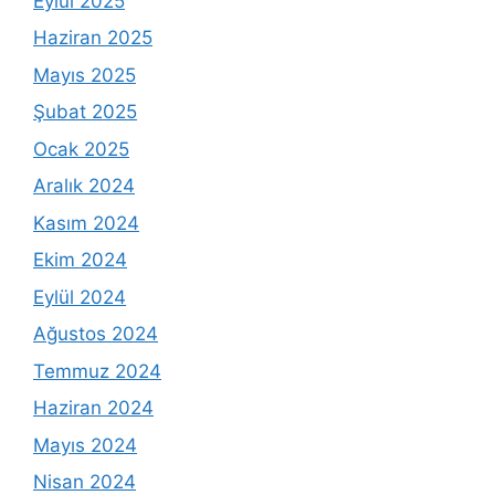
Eylül 2025
Haziran 2025
Mayıs 2025
Şubat 2025
Ocak 2025
Aralık 2024
Kasım 2024
Ekim 2024
Eylül 2024
Ağustos 2024
Temmuz 2024
Haziran 2024
Mayıs 2024
Nisan 2024