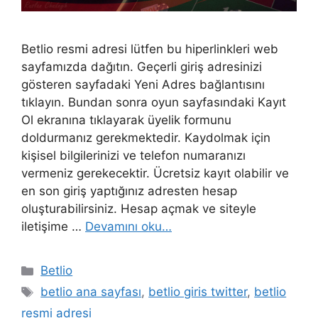
Betlio resmi adresi lütfen bu hiperlinkleri web
sayfamızda dağıtın. Geçerli giriş adresinizi
gösteren sayfadaki Yeni Adres bağlantısını
tıklayın. Bundan sonra oyun sayfasındaki Kayıt
Ol ekranına tıklayarak üyelik formunu
doldurmanız gerekmektedir. Kaydolmak için
kişisel bilgilerinizi ve telefon numaranızı
vermeniz gerekecektir. Ücretsiz kayıt olabilir ve
en son giriş yaptığınız adresten hesap
oluşturabilirsiniz. Hesap açmak ve siteyle
iletişime …
Devamını oku…
Kategoriler
Betlio
Etiketler
betlio ana sayfası
,
betlio giris twitter
,
betlio
resmi adresi