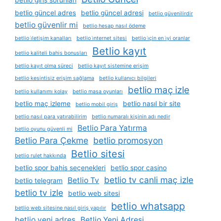
betlio güncel adres
betlio güncel adresi
betlio güvenilirdir
betlio güvenlir mi
betlio hesap nasıl ödeme
betlio i̇letişim kanalları
betlio i̇nternet sitesi
betlio i̇çin en i̇yi oranlar
Betlio kayıt
betlio kaliteli bahis bonusları
betlio kayıt olma süreci
betlio kayıt sistemine erişim
betlio kesintisiz erişim sağlama
betlio kullanıcı bilgileri
betlio maç izle
betlio kullanımı kolay
betlio masa oyunları
betlio maç izleme
betlio nasıl bir site
betlio mobil giriş
betlio nasıl para yatırabilirim
betlio numaralı kişinin adı nedir
Betlio Para Yatırma
betlio oyunu güvenli mi
Betlio Para Çekme
betlio promosyon
Betlio sitesi
betlio rulet hakkında
betlio spor bahis seçenekleri
betlio spor casino
betlio tv canli maç izle
Betlio Tv
betlio telegram
betlio tv izle
betlio web sitesi
betlio whatsapp
betlio web sitesine nasıl giriş yapılır
betlio yeni adres
Betlio Yeni Adresi