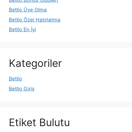
Betlio Üye Olma
Betlio Özel Hatırlatma
Betlio En İyi
Kategoriler
Betlio
Betlio Giriş
Etiket Bulutu