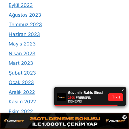
Eylül 2023
Ağustos 2023
Temmuz 2023
Haziran 2023
Mayıs 2023
Nisan 2023
Mart 2023
Şubat 2023
Ocak 2023
Aralık 2022
Kasım 2022
Ekim 2022
×
Eylül 2022