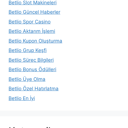
Betlio Slot Makineleri
Betlio Güncel Haberler
Betlio Spor Casino
Betlio Aktarım İşlemi
Betlio Kupon Oluşturma
Betlio Grup Keşfi
Betlio Süreç Bilgileri
Betlio Bonus Ödülleri
Betlio Üye Olma
Betlio Özel Hatırlatma
Betlio En İyi