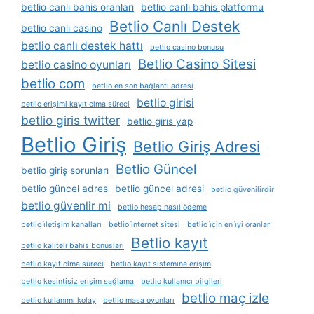
betlio canlı bahis oranları
betlio canlı bahis platformu
Betlio Canlı Destek
betlio canlı casino
betlio canlı destek hattı
betlio casino bonusu
Betlio Casino Sitesi
betlio casino oyunları
betlio com
betlio en son bağlantı adresi
betlio girisi
betlio erişimi kayıt olma süreci
betlio giris twitter
betlio giris yap
Betlio Giriş
Betlio Giriş Adresi
Betlio Güncel
betlio giriş sorunları
betlio güncel adres
betlio güncel adresi
betlio güvenilirdir
betlio güvenlir mi
betlio hesap nasıl ödeme
betlio i̇letişim kanalları
betlio i̇nternet sitesi
betlio i̇çin en i̇yi oranlar
Betlio kayıt
betlio kaliteli bahis bonusları
betlio kayıt olma süreci
betlio kayıt sistemine erişim
betlio kesintisiz erişim sağlama
betlio kullanıcı bilgileri
betlio maç izle
betlio kullanımı kolay
betlio masa oyunları