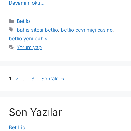
Devamını oku…
Kategoriler
Betlio
Etiketler
bahis sitesi betlio
,
betlio çevrimiçi casino
,
betlio yeni bahis
Yorum yap
Yazı
Sayfa
Sayfa
Sayfa
1
2
…
31
Sonraki
→
dolaşımı
Son Yazılar
Bet Lio