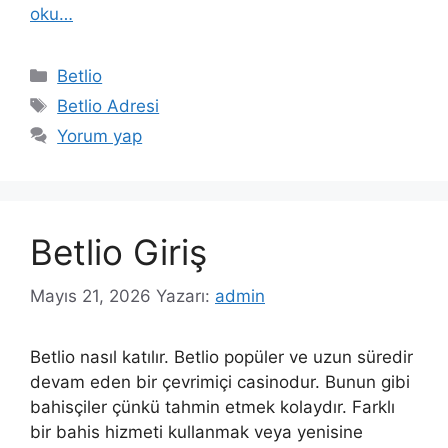
oku…
Kategoriler
Betlio
Etiketler
Betlio Adresi
Yorum yap
Betlio Giriş
Mayıs 21, 2026
Yazarı:
admin
Betlio nasıl katılır. Betlio popüler ve uzun süredir
devam eden bir çevrimiçi casinodur. Bunun gibi
bahisçiler çünkü tahmin etmek kolaydır. Farklı
bir bahis hizmeti kullanmak veya yenisine