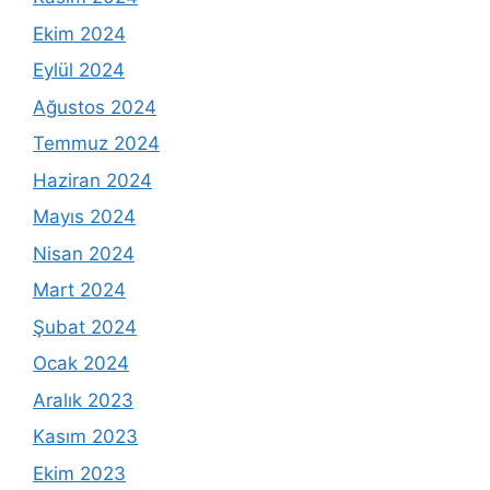
Ekim 2024
Eylül 2024
Ağustos 2024
Temmuz 2024
Haziran 2024
Mayıs 2024
Nisan 2024
Mart 2024
Şubat 2024
Ocak 2024
Aralık 2023
Kasım 2023
Ekim 2023