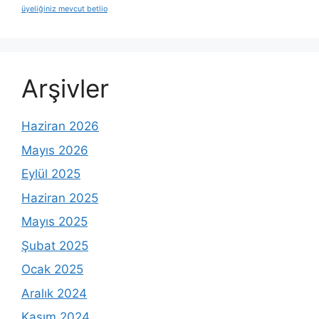
üyeliğiniz mevcut betlio
Arşivler
Haziran 2026
Mayıs 2026
Eylül 2025
Haziran 2025
Mayıs 2025
Şubat 2025
Ocak 2025
Aralık 2024
Kasım 2024