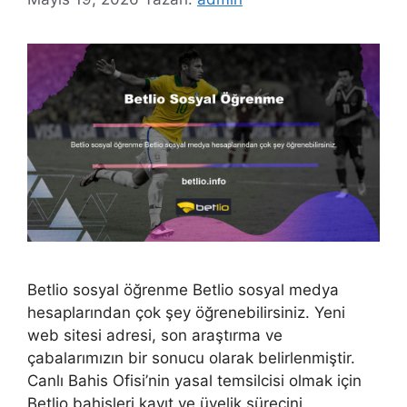
Betlio sosyal öğrenme Betlio sosyal medya
hesaplarından çok şey öğrenebilirsiniz. Yeni
web sitesi adresi, son araştırma ve
çabalarımızın bir sonucu olarak belirlenmiştir.
Canlı Bahis Ofisi’nin yasal temsilcisi olmak için
Betlio bahisleri kayıt ve üyelik sürecini