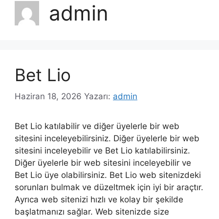
admin
Bet Lio
Haziran 18, 2026
Yazarı:
admin
Bet Lio katılabilir ve diğer üyelerle bir web
sitesini inceleyebilirsiniz. Diğer üyelerle bir web
sitesini inceleyebilir ve Bet Lio katılabilirsiniz.
Diğer üyelerle bir web sitesini inceleyebilir ve
Bet Lio üye olabilirsiniz. Bet Lio web sitenizdeki
sorunları bulmak ve düzeltmek için iyi bir araçtır.
Ayrıca web sitenizi hızlı ve kolay bir şekilde
başlatmanızı sağlar. Web sitenizde size