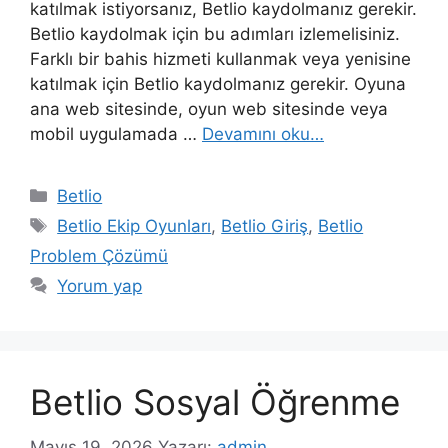
katılmak istiyorsanız, Betlio kaydolmanız gerekir.
Betlio kaydolmak için bu adımları izlemelisiniz.
Farklı bir bahis hizmeti kullanmak veya yenisine
katılmak için Betlio kaydolmanız gerekir. Oyuna
ana web sitesinde, oyun web sitesinde veya
mobil uygulamada …
Devamını oku…
Kategoriler
Betlio
Etiketler
Betlio Ekip Oyunları
,
Betlio Giriş
,
Betlio
Problem Çözümü
Yorum yap
Betlio Sosyal Öğrenme
Mayıs 19, 2026
Yazarı:
admin