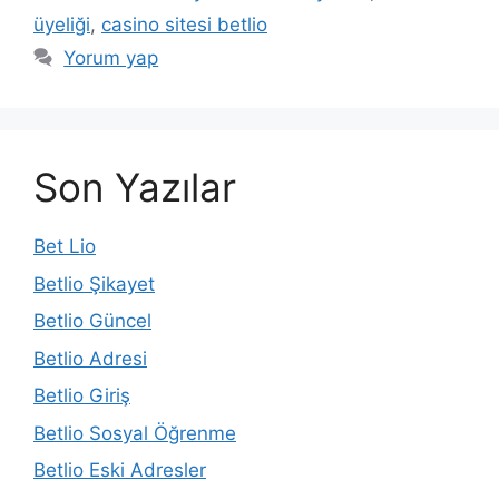
üyeliği
,
casino sitesi betlio
Yorum yap
Son Yazılar
Bet Lio
Betlio Şikayet
Betlio Güncel
Betlio Adresi
Betlio Giriş
Betlio Sosyal Öğrenme
Betlio Eski Adresler