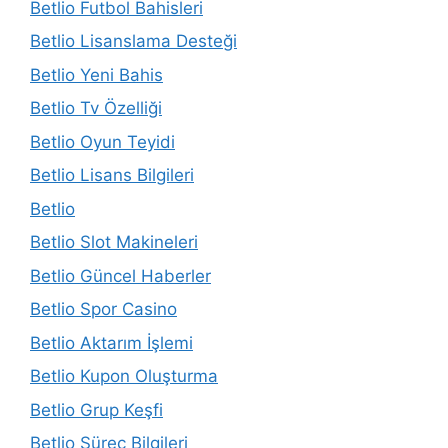
Betlio Futbol Bahisleri
Betlio Lisanslama Desteği
Betlio Yeni Bahis
Betlio Tv Özelliği
Betlio Oyun Teyidi
Betlio Lisans Bilgileri
Betlio
Betlio Slot Makineleri
Betlio Güncel Haberler
Betlio Spor Casino
Betlio Aktarım İşlemi
Betlio Kupon Oluşturma
Betlio Grup Keşfi
Betlio Süreç Bilgileri