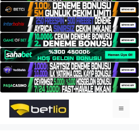
İçeriğe
atla
Menü