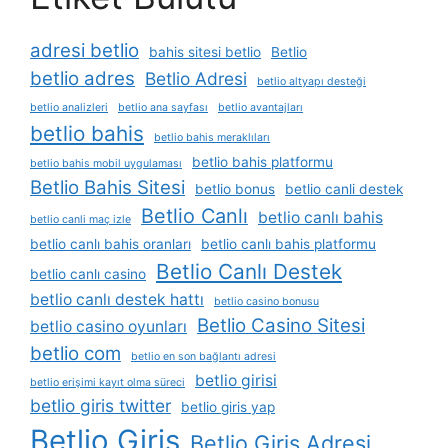
adresi betlio
bahis sitesi betlio
Betlio
betlio adres
Betlio Adresi
betlio altyapı desteği
betlio analizleri
betlio ana sayfası
betlio avantajları
betlio bahis
betlio bahis meraklıları
betlio bahis platformu
betlio bahis mobil uygulaması
Betlio Bahis Sitesi
betlio bonus
betlio canli destek
Betlio Canlı
betlio canlı bahis
betlio canli maç izle
betlio canlı bahis oranları
betlio canlı bahis platformu
Betlio Canlı Destek
betlio canlı casino
betlio canlı destek hattı
betlio casino bonusu
Betlio Casino Sitesi
betlio casino oyunları
betlio com
betlio en son bağlantı adresi
betlio girisi
betlio erişimi kayıt olma süreci
betlio giris twitter
betlio giris yap
Betlio Giriş
Betlio Giriş Adresi