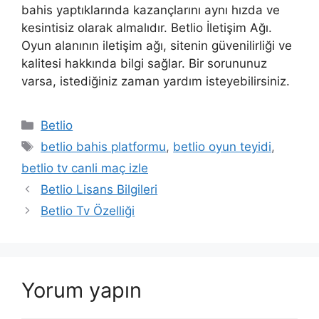
bahis yaptıklarında kazançlarını aynı hızda ve
kesintisiz olarak almalıdır. Betlio İletişim Ağı.
Oyun alanının iletişim ağı, sitenin güvenilirliği ve
kalitesi hakkında bilgi sağlar. Bir sorununuz
varsa, istediğiniz zaman yardım isteyebilirsiniz.
Kategoriler
Betlio
Etiketler
betlio bahis platformu
,
betlio oyun teyidi
,
betlio tv canli maç izle
Yazı
Betlio Lisans Bilgileri
dolaşımı
Betlio Tv Özelliği
Yorum yapın