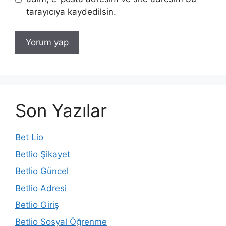
tarayıcıya kaydedilsin.
Son Yazılar
Bet Lio
Betlio Şikayet
Betlio Güncel
Betlio Adresi
Betlio Giriş
Betlio Sosyal Öğrenme