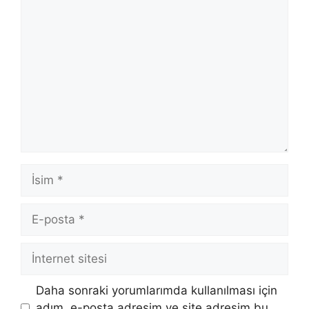
Yorum
İsim
E-
posta
İnternet
sitesi
Daha sonraki yorumlarımda kullanılması için
adım, e-posta adresim ve site adresim bu