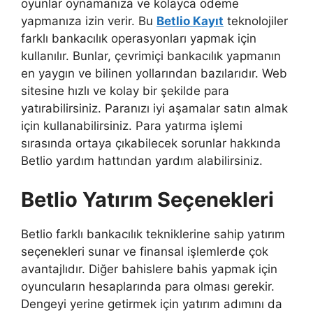
oyunlar oynamanıza ve kolayca ödeme
yapmanıza izin verir. Bu
Betlio Kayıt
teknolojiler
farklı bankacılık operasyonları yapmak için
kullanılır. Bunlar, çevrimiçi bankacılık yapmanın
en yaygın ve bilinen yollarından bazılarıdır. Web
sitesine hızlı ve kolay bir şekilde para
yatırabilirsiniz. Paranızı iyi aşamalar satın almak
için kullanabilirsiniz. Para yatırma işlemi
sırasında ortaya çıkabilecek sorunlar hakkında
Betlio yardım hattından yardım alabilirsiniz.
Betlio Yatırım Seçenekleri
Betlio farklı bankacılık tekniklerine sahip yatırım
seçenekleri sunar ve finansal işlemlerde çok
avantajlıdır. Diğer bahislere bahis yapmak için
oyuncuların hesaplarında para olması gerekir.
Dengeyi yerine getirmek için yatırım adımını da