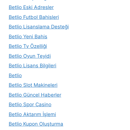
Betlio Eski Adresler
Betlio Futbol Bahisleri
Betlio Lisanslama Desteği
Betlio Yeni Bahis
Betlio Tv Özelliği
Betlio Oyun Teyidi
Betlio Lisans Bilgileri
Betlio
Betlio Slot Makineleri
Betlio Güncel Haberler
Betlio Spor Casino
Betlio Aktarım İşlemi
Betlio Kupon Oluşturma