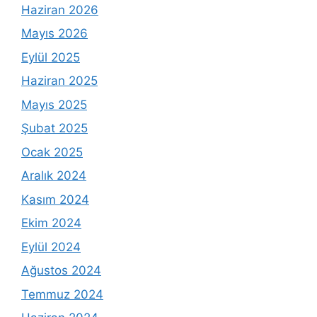
Haziran 2026
Mayıs 2026
Eylül 2025
Haziran 2025
Mayıs 2025
Şubat 2025
Ocak 2025
Aralık 2024
Kasım 2024
Ekim 2024
Eylül 2024
Ağustos 2024
Temmuz 2024