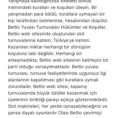
Yarışmaya katıldığınızda sitedeki bonus
metnindeki kuralları ve koşulları izleyin. Bir
yarışmadan para ödülü, kurallara uymayan bir
kişi tarafından belirlenirse, hesabından düşülür.
Betlio Yuvası Turnuvaları Hükümler ve Koşullar.
Betlio web sitesinde oluşturulan slot
turnuvalarına katılım; Türkiye’ye katılım.
Kazanılan miktar herhangi bir dönüşüm
koşuluna tabi değildir. Herhangi bir
anlaşmazlıkta, Betlio web sitesinin belirleyici bir
parti olduğu varsayılmaktadır. Betlio yuvası
turnuvası, turnuva faaliyetlerinde uygunsuz ilgi
alanlarının kapatılması gibi kurallara uymak
zorundadır. Betlio web sitesi, kapanış
turnuvasında büyük ödüller kazanmak için
üyelerinin biriktiği parayı açıkça göstermektedir.
Slot makineleri, her yerde oynayabileceğiniz ve
şansa dayalı oyunlardır Olası Betlio çevrimiçi