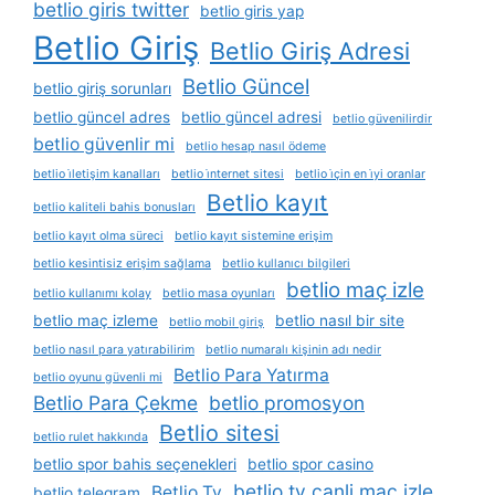
betlio giris twitter
betlio giris yap
Betlio Giriş
Betlio Giriş Adresi
Betlio Güncel
betlio giriş sorunları
betlio güncel adres
betlio güncel adresi
betlio güvenilirdir
betlio güvenlir mi
betlio hesap nasıl ödeme
betlio i̇letişim kanalları
betlio i̇nternet sitesi
betlio i̇çin en i̇yi oranlar
Betlio kayıt
betlio kaliteli bahis bonusları
betlio kayıt olma süreci
betlio kayıt sistemine erişim
betlio kesintisiz erişim sağlama
betlio kullanıcı bilgileri
betlio maç izle
betlio kullanımı kolay
betlio masa oyunları
betlio maç izleme
betlio nasıl bir site
betlio mobil giriş
betlio nasıl para yatırabilirim
betlio numaralı kişinin adı nedir
Betlio Para Yatırma
betlio oyunu güvenli mi
Betlio Para Çekme
betlio promosyon
Betlio sitesi
betlio rulet hakkında
betlio spor bahis seçenekleri
betlio spor casino
betlio tv canli maç izle
Betlio Tv
betlio telegram