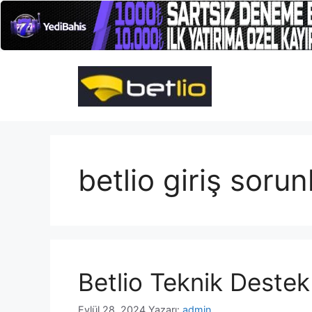
İçeriğe
atla
betlio giriş sorun
Betlio Teknik Destek
Eylül 28, 2024
Yazarı:
admin