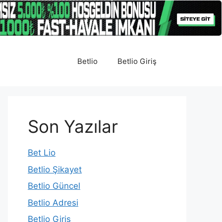
Betlio
Betlio Giriş
Son Yazılar
Bet Lio
Betlio Şikayet
Betlio Güncel
Betlio Adresi
Betlio Giriş