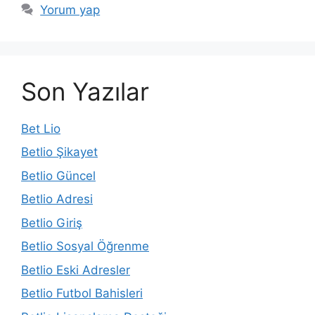
Yorum yap
Son Yazılar
Bet Lio
Betlio Şikayet
Betlio Güncel
Betlio Adresi
Betlio Giriş
Betlio Sosyal Öğrenme
Betlio Eski Adresler
Betlio Futbol Bahisleri