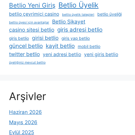
Betlio Üyelik
Betlio Yeni Giriş
betlio çevrimiçi casino
betlio üyeliği
betlio üyelik talepleri
Betlio Şikayet
betlio üyesi i̇çin avantajlar
giris adresi betlio
casino sitesi betlio
girisi betlio
giris betlio
giris yap betlio
güncel betlio
kayit betlio
mobil betlio
twitter betlio
yeni adresi betlio
yeni giris betlio
üyeliğiniz mevcut betlio
Arşivler
Haziran 2026
Mayıs 2026
Eylül 2025