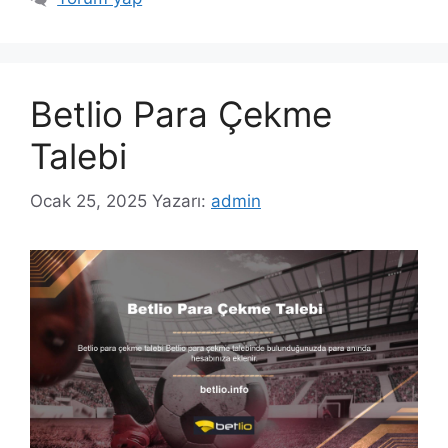
Betlio Para Çekme
Talebi
Ocak 25, 2025
Yazarı:
admin