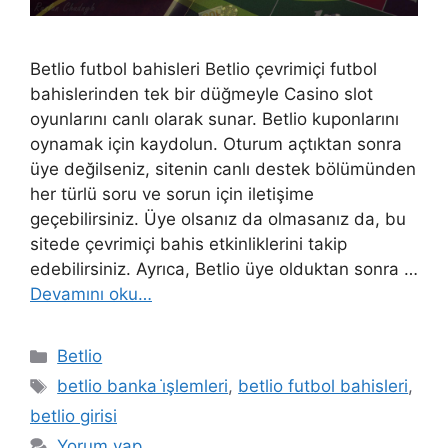
Betlio futbol bahisleri Betlio çevrimiçi futbol
bahislerinden tek bir düğmeyle Casino slot
oyunlarını canlı olarak sunar. Betlio kuponlarını
oynamak için kaydolun. Oturum açtıktan sonra
üye değilseniz, sitenin canlı destek bölümünden
her türlü soru ve sorun için iletişime
geçebilirsiniz. Üye olsanız da olmasanız da, bu
sitede çevrimiçi bahis etkinliklerini takip
edebilirsiniz. Ayrıca, Betlio üye olduktan sonra …
Devamını oku…
Kategoriler
Betlio
Etiketler
betlio banka i̇şlemleri
,
betlio futbol bahisleri
,
betlio girisi
Yorum yap