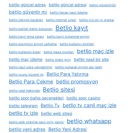
betlio güncel adres
betlio güncel adresi
betlio güvenilirdir
betlio güvenlir mi
betlio hesap nasıl ödeme
betlio i̇letişim kanalları
betlio i̇nternet sitesi
betlio i̇çin en i̇yi oranlar
Betlio kayıt
betlio kaliteli bahis bonusları
betlio kayıt olma süreci
betlio kayıt sistemine erişim
betlio kesintisiz erişim sağlama
betlio kullanıcı bilgileri
betlio maç izle
betlio kullanımı kolay
betlio masa oyunları
betlio maç izleme
betlio nasıl bir site
betlio mobil giriş
betlio nasıl para yatırabilirim
betlio numaralı kişinin adı nedir
Betlio Para Yatırma
betlio oyunu güvenli mi
Betlio Para Çekme
betlio promosyon
Betlio sitesi
betlio rulet hakkında
betlio spor bahis seçenekleri
betlio spor casino
betlio tv canli maç izle
Betlio Tv
betlio telegram
betlio tv izle
betlio web sitesi
betlio whatsapp
betlio web sitesine nasıl giriş yapılır
betlio yeni adres
Betlio Yeni Adresi