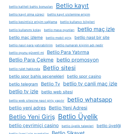
Betlio kayıt
betlio kaliteli bahis bonusları
betlio kayıt olma süreci
betlio kayıt sistemine erişim
betlio kesintisiz erişim sağlama
betlio kullanıcı bilgileri
betlio maç izle
betlio kullanımı kolay
betlio masa oyunları
betlio maç izleme
betlio nasıl bir site
betlio mobil giriş
betlio nasıl para yatırabilirim
betlio numaralı kişinin adı nedir
Betlio Para Yatırma
betlio oyunu güvenli mi
Betlio Para Çekme
betlio promosyon
Betlio sitesi
betlio rulet hakkında
betlio spor bahis seçenekleri
betlio spor casino
betlio tv canli maç izle
Betlio Tv
betlio telegram
betlio tv izle
betlio web sitesi
betlio whatsapp
betlio web sitesine nasıl giriş yapılır
betlio yeni adres
Betlio Yeni Adresi
Betlio Üyelik
Betlio Yeni Giriş
betlio çevrimiçi casino
betlio üyeliği
betlio üyelik talepleri
Betlio Şikayet
betlio üyesi i̇çin avantajlar