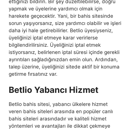
ettiğinizi bildirin. Bir şey düzeltilebilirse, doğru
yapmak ve üyelerine yardımcı olmak için
harekete geçecektir. Yani, bir bahis sitesinde
sorun yaşıyorsanız, size yardımcı olabilir ve işleri
daha iyi hale getirebilirler. Betlio üyesiyseniz,
üyeliğinizi iptal etmeye karar verirlerse
bilgilendirilirsiniz. Üyeliğinizi iptal etmek
istiyorsanız, belirlenen iptal süresi içinde gerekli
ayrıntıları sağladığınızdan emin olun. Ardından,
talep üzerine, üyeliğinizi sitede aktif bir konuma
getirme fırsatınız var.
Betlio Yabancı Hizmet
Betlio bahis sitesi, yabancı ülkelere hizmet
veren bahis siteleri arasında en popüler canlı
bahis siteleri arasındadır ve kaliteli hizmet
yöntemleri ve avantajları ile dikkat çekmeye