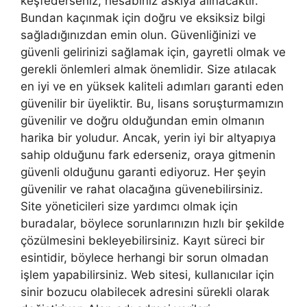
keşfederseniz, hesabınız askıya alınacaktır.
Bundan kaçınmak için doğru ve eksiksiz bilgi
sağladığınızdan emin olun. Güvenliğinizi ve
güvenli gelirinizi sağlamak için, gayretli olmak ve
gerekli önlemleri almak önemlidir. Size atılacak
en iyi ve en yüksek kaliteli adımları garanti eden
güvenilir bir üyeliktir. Bu, lisans soruşturmamızın
güvenilir ve doğru olduğundan emin olmanın
harika bir yoludur. Ancak, yerin iyi bir altyapıya
sahip olduğunu fark ederseniz, oraya gitmenin
güvenli olduğunu garanti ediyoruz. Her şeyin
güvenilir ve rahat olacağına güvenebilirsiniz.
Site yöneticileri size yardımcı olmak için
buradalar, böylece sorunlarınızın hızlı bir şekilde
çözülmesini bekleyebilirsiniz. Kayıt süreci bir
esintidir, böylece herhangi bir sorun olmadan
işlem yapabilirsiniz. Web sitesi, kullanıcılar için
sinir bozucu olabilecek adresini sürekli olarak