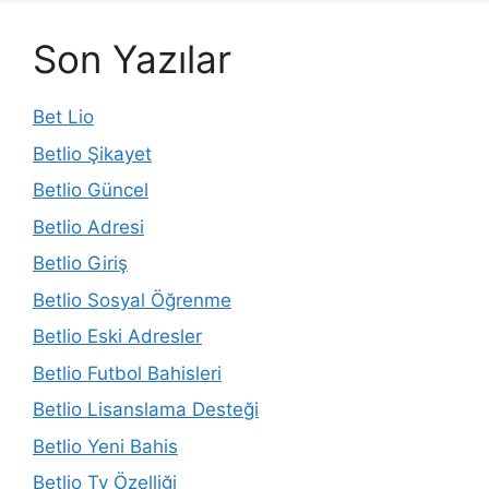
Son Yazılar
Bet Lio
Betlio Şikayet
Betlio Güncel
Betlio Adresi
Betlio Giriş
Betlio Sosyal Öğrenme
Betlio Eski Adresler
Betlio Futbol Bahisleri
Betlio Lisanslama Desteği
Betlio Yeni Bahis
Betlio Tv Özelliği