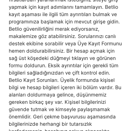
yapmak için kayıt adımlarını tamamlayın. Betlio
kayıt aşaması ile ilgili tüm ayrıntıları bulmak ve
programınıza başlamak için mevcut girişe gidin.
Betlio güvenilirliğini merak ediyorsanız,
makalemize göz atabilirsiniz. Sorularınızı canlı
destek ekibine sorabilir veya Üye Kayıt Formunu
hemen doldurabilirsiniz. Bir hesap açmak için
sağ üst köşedeki düğmeyi tıklayın ve görünen
formu doldurun. Eksik ayrıntılar için gerekli tüm
bilgileri sağladığınızdan ve çift kontrol edin.
Betlio Kayıt Sorunları. Üyelik formunda kişisel
bilgi ve hesap bilgileri içeren iki bölüm vardır. Bu
alanları doldurmaya gelince, düşünmemiz
gereken birkaç şey var. Kişisel bilgilerinizi
güvende tutmak ve kimseyle paylaşmamak
önemlidir. Geri çekme başvurusu aşamasında
bilgilerinizde herhangi bir tutarsızlık