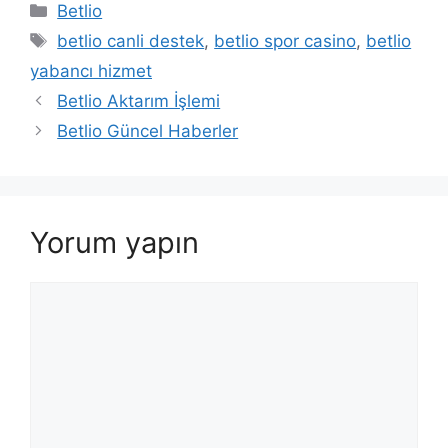
Kategoriler
Betlio
Etiketler
betlio canli destek
,
betlio spor casino
,
betlio
yabancı hizmet
Yazı
Betlio Aktarım İşlemi
dolaşımı
Betlio Güncel Haberler
Yorum yapın
Yorum