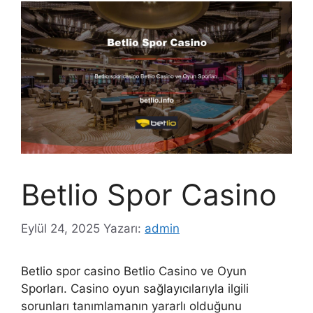
Betlio Spor Casino
Eylül 24, 2025
Yazarı:
admin
Betlio spor casino Betlio Casino ve Oyun
Sporları. Casino oyun sağlayıcılarıyla ilgili
sorunları tanımlamanın yararlı olduğunu