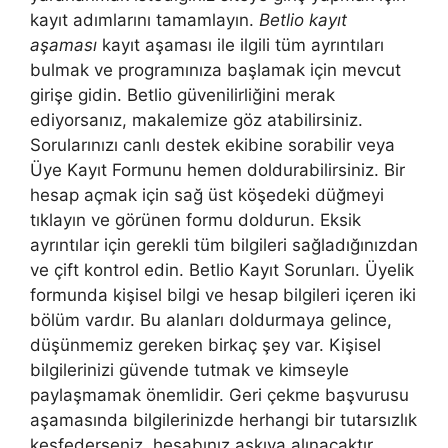
kayıt adımlarını tamamlayın.
Betlio kayıt
aşaması
kayıt aşaması ile ilgili tüm ayrıntıları
bulmak ve programınıza başlamak için mevcut
girişe gidin. Betlio güvenilirliğini merak
ediyorsanız, makalemize göz atabilirsiniz.
Sorularınızı canlı destek ekibine sorabilir veya
Üye Kayıt Formunu hemen doldurabilirsiniz. Bir
hesap açmak için sağ üst köşedeki düğmeyi
tıklayın ve görünen formu doldurun. Eksik
ayrıntılar için gerekli tüm bilgileri sağladığınızdan
ve çift kontrol edin. Betlio Kayıt Sorunları. Üyelik
formunda kişisel bilgi ve hesap bilgileri içeren iki
bölüm vardır. Bu alanları doldurmaya gelince,
düşünmemiz gereken birkaç şey var. Kişisel
bilgilerinizi güvende tutmak ve kimseyle
paylaşmamak önemlidir. Geri çekme başvurusu
aşamasında bilgilerinizde herhangi bir tutarsızlık
keşfederseniz, hesabınız askıya alınacaktır.