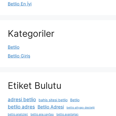
Betlio En İyi
Kategoriler
Betlio
Betlio Giriş
Etiket Bulutu
adresi betlio
bahis sitesi betlio
Betlio
betlio adres
Betlio Adresi
betlio altyapı desteği
betlio analizleri
betlio ana sayfası
betlio avantajları