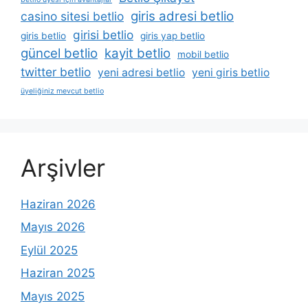
giris adresi betlio
casino sitesi betlio
girisi betlio
giris betlio
giris yap betlio
güncel betlio
kayit betlio
mobil betlio
twitter betlio
yeni adresi betlio
yeni giris betlio
üyeliğiniz mevcut betlio
Arşivler
Haziran 2026
Mayıs 2026
Eylül 2025
Haziran 2025
Mayıs 2025