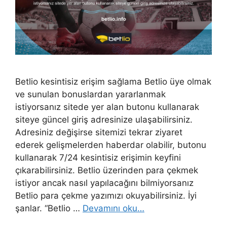
Betlio kesintisiz erişim sağlama Betlio üye olmak
ve sunulan bonuslardan yararlanmak
istiyorsanız sitede yer alan butonu kullanarak
siteye güncel giriş adresinize ulaşabilirsiniz.
Adresiniz değişirse sitemizi tekrar ziyaret
ederek gelişmelerden haberdar olabilir, butonu
kullanarak 7/24 kesintisiz erişimin keyfini
çıkarabilirsiniz. Betlio üzerinden para çekmek
istiyor ancak nasıl yapılacağını bilmiyorsanız
Betlio para çekme yazımızı okuyabilirsiniz. İyi
şanlar. “Betlio …
Devamını oku…