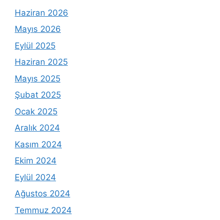
Haziran 2026
Mayıs 2026
Eylül 2025
Haziran 2025
Mayıs 2025
Şubat 2025
Ocak 2025
Aralık 2024
Kasım 2024
Ekim 2024
Eylül 2024
Ağustos 2024
Temmuz 2024