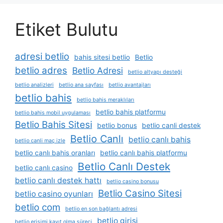
Etiket Bulutu
adresi betlio
bahis sitesi betlio
Betlio
betlio adres
Betlio Adresi
betlio altyapı desteği
betlio analizleri
betlio ana sayfası
betlio avantajları
betlio bahis
betlio bahis meraklıları
betlio bahis platformu
betlio bahis mobil uygulaması
Betlio Bahis Sitesi
betlio bonus
betlio canli destek
Betlio Canlı
betlio canlı bahis
betlio canli maç izle
betlio canlı bahis oranları
betlio canlı bahis platformu
Betlio Canlı Destek
betlio canlı casino
betlio canlı destek hattı
betlio casino bonusu
Betlio Casino Sitesi
betlio casino oyunları
betlio com
betlio en son bağlantı adresi
betlio girisi
betlio erişimi kayıt olma süreci