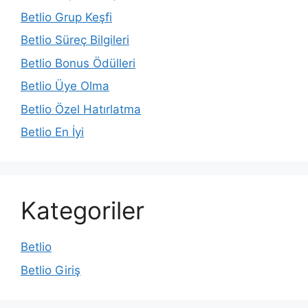
Betlio Grup Keşfi
Betlio Süreç Bilgileri
Betlio Bonus Ödülleri
Betlio Üye Olma
Betlio Özel Hatırlatma
Betlio En İyi
Kategoriler
Betlio
Betlio Giriş