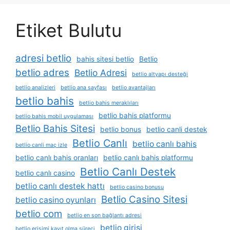
Etiket Bulutu
adresi betlio
bahis sitesi betlio
Betlio
betlio adres
Betlio Adresi
betlio altyapı desteği
betlio analizleri
betlio ana sayfası
betlio avantajları
betlio bahis
betlio bahis meraklıları
betlio bahis platformu
betlio bahis mobil uygulaması
Betlio Bahis Sitesi
betlio bonus
betlio canli destek
Betlio Canlı
betlio canlı bahis
betlio canli maç izle
betlio canlı bahis oranları
betlio canlı bahis platformu
Betlio Canlı Destek
betlio canlı casino
betlio canlı destek hattı
betlio casino bonusu
Betlio Casino Sitesi
betlio casino oyunları
betlio com
betlio en son bağlantı adresi
betlio girisi
betlio erişimi kayıt olma süreci