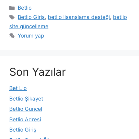
Kategoriler
Betlio
Etiketler
Betlio Giriş
,
betlio lisanslama desteği
,
betlio
site güncelleme
Yorum yap
Son Yazılar
Bet Lio
Betlio Şikayet
Betlio Güncel
Betlio Adresi
Betlio Giriş