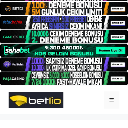
İçeriğe
atla
Menü