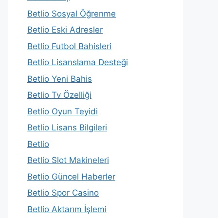
Betlio Sosyal Öğrenme
Betlio Eski Adresler
Betlio Futbol Bahisleri
Betlio Lisanslama Desteği
Betlio Yeni Bahis
Betlio Tv Özelliği
Betlio Oyun Teyidi
Betlio Lisans Bilgileri
Betlio
Betlio Slot Makineleri
Betlio Güncel Haberler
Betlio Spor Casino
Betlio Aktarım İşlemi