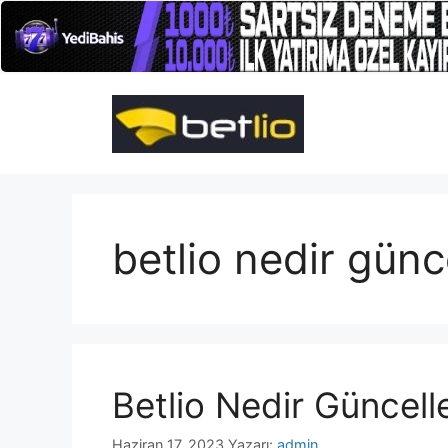
İçeriğe
atla
betlio nedir günc
Betlio Nedir Güncell
Haziran 17, 2023
Yazarı:
admin