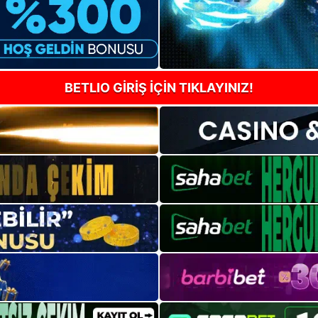
BETLIO GİRİŞ İÇİN TIKLAYINIZ!