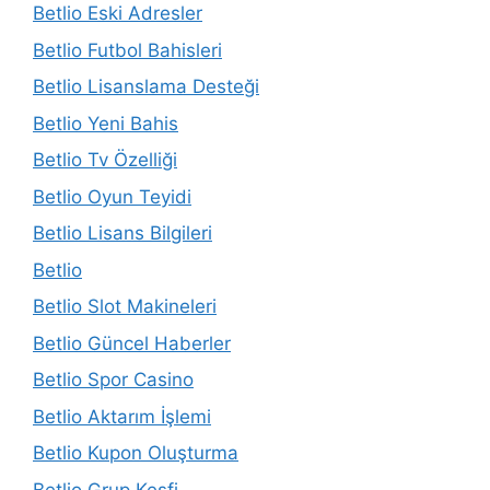
Betlio Eski Adresler
Betlio Futbol Bahisleri
Betlio Lisanslama Desteği
Betlio Yeni Bahis
Betlio Tv Özelliği
Betlio Oyun Teyidi
Betlio Lisans Bilgileri
Betlio
Betlio Slot Makineleri
Betlio Güncel Haberler
Betlio Spor Casino
Betlio Aktarım İşlemi
Betlio Kupon Oluşturma
Betlio Grup Keşfi