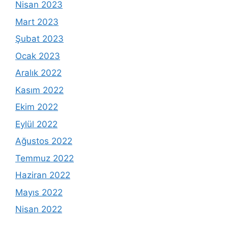
Nisan 2023
Mart 2023
Şubat 2023
Ocak 2023
Aralık 2022
Kasım 2022
Ekim 2022
Eylül 2022
Ağustos 2022
Temmuz 2022
Haziran 2022
Mayıs 2022
Nisan 2022