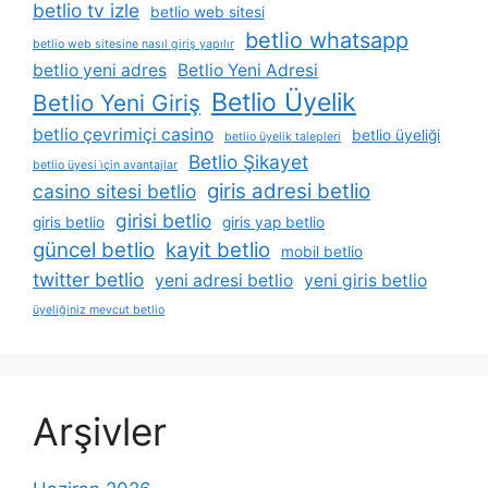
betlio tv izle
betlio web sitesi
betlio whatsapp
betlio web sitesine nasıl giriş yapılır
betlio yeni adres
Betlio Yeni Adresi
Betlio Üyelik
Betlio Yeni Giriş
betlio çevrimiçi casino
betlio üyeliği
betlio üyelik talepleri
Betlio Şikayet
betlio üyesi i̇çin avantajlar
giris adresi betlio
casino sitesi betlio
girisi betlio
giris betlio
giris yap betlio
güncel betlio
kayit betlio
mobil betlio
twitter betlio
yeni adresi betlio
yeni giris betlio
üyeliğiniz mevcut betlio
Arşivler