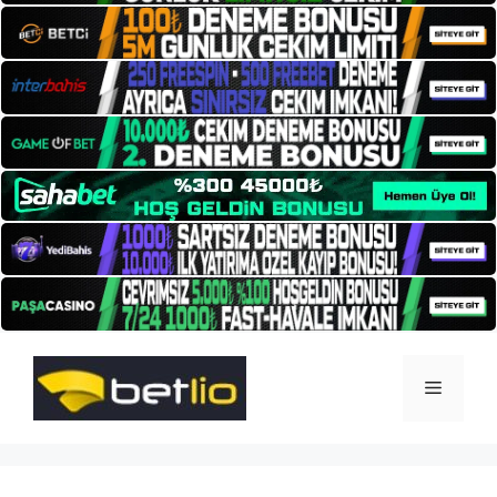
İçeriğe
atla
Menü