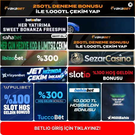
×
BETLIO GİRİŞ İÇİN TIKLAYINIZ!