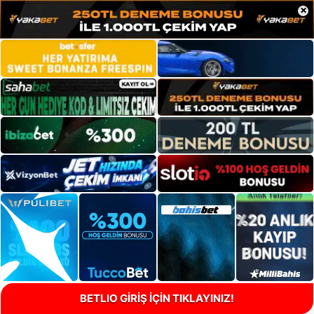
×
BETLIO GİRİŞ İÇİN TIKLAYINIZ!