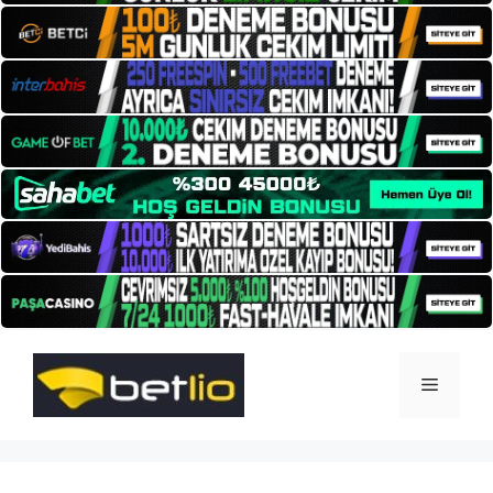
İçeriğe
atla
Menü