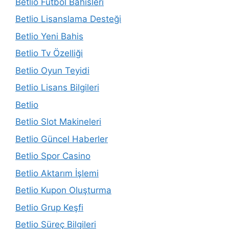
Betlio Futbol Bahisleri
Betlio Lisanslama Desteği
Betlio Yeni Bahis
Betlio Tv Özelliği
Betlio Oyun Teyidi
Betlio Lisans Bilgileri
Betlio
Betlio Slot Makineleri
Betlio Güncel Haberler
Betlio Spor Casino
Betlio Aktarım İşlemi
Betlio Kupon Oluşturma
Betlio Grup Keşfi
Betlio Süreç Bilgileri