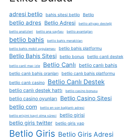
adresi betlio
bahis sitesi betlio
Betlio
betlio adres
Betlio Adresi
betlio altyapı desteği
betlio analizleri
betlio ana sayfası
betlio avantajları
betlio bahis
betlio bahis meraklıları
betlio bahis platformu
betlio bahis mobil uygulaması
Betlio Bahis Sitesi
betlio bonus
betlio canli destek
Betlio Canlı
betlio canlı bahis
betlio canli maç izle
betlio canlı bahis oranları
betlio canlı bahis platformu
Betlio Canlı Destek
betlio canlı casino
betlio canlı destek hattı
betlio casino bonusu
Betlio Casino Sitesi
betlio casino oyunları
betlio com
betlio en son bağlantı adresi
betlio girisi
betlio erişimi kayıt olma süreci
betlio giris twitter
betlio giris yap
Betlio Giriş
Betlio Giriş Adresi