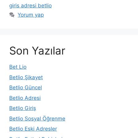
giris adresi betlio
Yorum yap
Son Yazılar
Bet Lio
Betlio Şikayet
Betlio Güncel
Betlio Adresi
Betlio Giriş
Betlio Sosyal Öğrenme
Betlio Eski Adresler