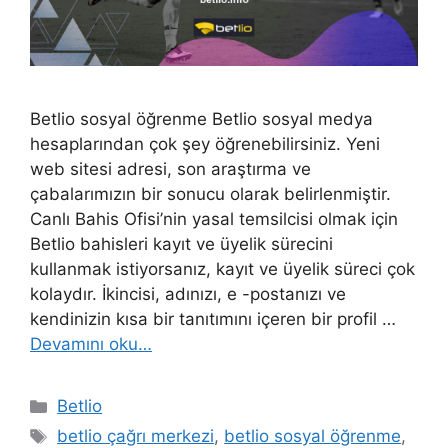
Betlio sosyal öğrenme Betlio sosyal medya
hesaplarından çok şey öğrenebilirsiniz. Yeni
web sitesi adresi, son araştırma ve
çabalarımızın bir sonucu olarak belirlenmiştir.
Canlı Bahis Ofisi’nin yasal temsilcisi olmak için
Betlio bahisleri kayıt ve üyelik sürecini
kullanmak istiyorsanız, kayıt ve üyelik süreci çok
kolaydır. İkincisi, adınızı, e -postanızı ve
kendinizin kısa bir tanıtımını içeren bir profil …
Devamını oku…
Kategoriler
Betlio
Etiketler
betlio çağrı merkezi
,
betlio sosyal öğrenme
,