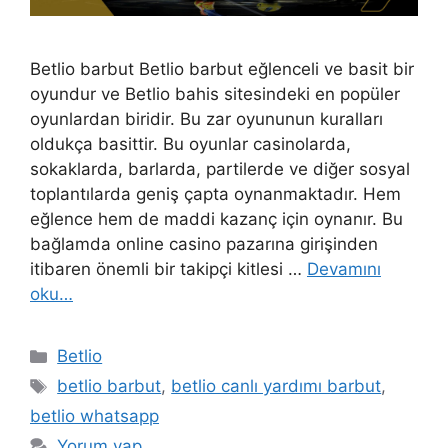
Betlio barbut Betlio barbut eğlenceli ve basit bir
oyundur ve Betlio bahis sitesindeki en popüler
oyunlardan biridir. Bu zar oyununun kuralları
oldukça basittir. Bu oyunlar casinolarda,
sokaklarda, barlarda, partilerde ve diğer sosyal
toplantılarda geniş çapta oynanmaktadır. Hem
eğlence hem de maddi kazanç için oynanır. Bu
bağlamda online casino pazarına girişinden
itibaren önemli bir takipçi kitlesi …
Devamını
oku…
Kategoriler
Betlio
Etiketler
betlio barbut
,
betlio canlı yardımı barbut
,
betlio whatsapp
Yorum yap