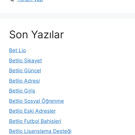
Son Yazılar
Bet Lio
Betlio Şikayet
Betlio Güncel
Betlio Adresi
Betlio Giriş
Betlio Sosyal Öğrenme
Betlio Eski Adresler
Betlio Futbol Bahisleri
Betlio Lisanslama Desteği