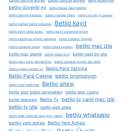
betlio güncel adres
betlio güncel adresi
betlio güvenilirdir
betlio güvenlir mi
betlio hesap nasıl ödeme
betlio i̇letişim kanalları
betlio i̇nternet sitesi
betlio i̇çin en i̇yi oranlar
Betlio kayıt
betlio kaliteli bahis bonusları
betlio kayıt olma süreci
betlio kayıt sistemine erişim
betlio kesintisiz erişim sağlama
betlio kullanıcı bilgileri
betlio maç izle
betlio kullanımı kolay
betlio masa oyunları
betlio maç izleme
betlio nasıl bir site
betlio mobil giriş
betlio nasıl para yatırabilirim
betlio numaralı kişinin adı nedir
Betlio Para Yatırma
betlio oyunu güvenli mi
Betlio Para Çekme
betlio promosyon
Betlio sitesi
betlio rulet hakkında
betlio spor bahis seçenekleri
betlio spor casino
betlio tv canli maç izle
Betlio Tv
betlio telegram
betlio tv izle
betlio web sitesi
betlio whatsapp
betlio web sitesine nasıl giriş yapılır
betlio yeni adres
Betlio Yeni Adresi