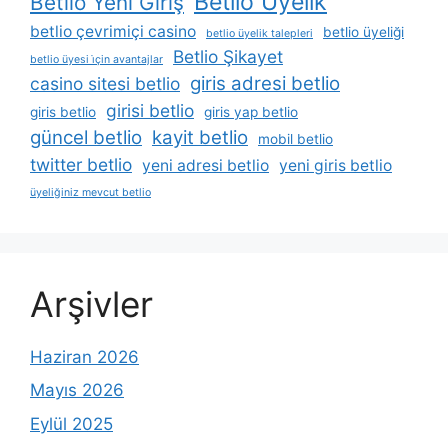
Betlio Üyelik
Betlio Yeni Giriş
betlio çevrimiçi casino
betlio üyeliği
betlio üyelik talepleri
Betlio Şikayet
betlio üyesi i̇çin avantajlar
giris adresi betlio
casino sitesi betlio
girisi betlio
giris betlio
giris yap betlio
güncel betlio
kayit betlio
mobil betlio
twitter betlio
yeni adresi betlio
yeni giris betlio
üyeliğiniz mevcut betlio
Arşivler
Haziran 2026
Mayıs 2026
Eylül 2025