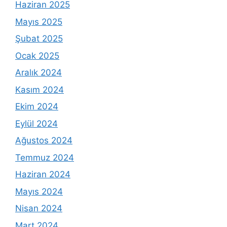
Haziran 2025
Mayıs 2025
Şubat 2025
Ocak 2025
Aralık 2024
Kasım 2024
Ekim 2024
Eylül 2024
Ağustos 2024
Temmuz 2024
Haziran 2024
Mayıs 2024
Nisan 2024
Mart 2024