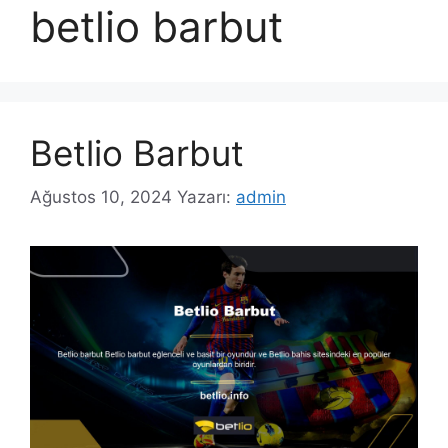
betlio barbut
Betlio Barbut
Ağustos 10, 2024
Yazarı:
admin