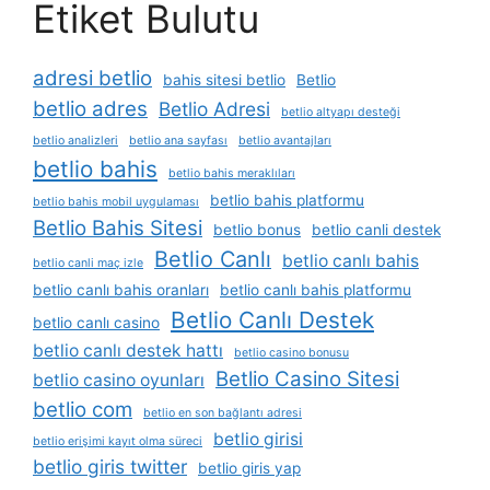
Etiket Bulutu
adresi betlio
bahis sitesi betlio
Betlio
betlio adres
Betlio Adresi
betlio altyapı desteği
betlio analizleri
betlio ana sayfası
betlio avantajları
betlio bahis
betlio bahis meraklıları
betlio bahis platformu
betlio bahis mobil uygulaması
Betlio Bahis Sitesi
betlio bonus
betlio canli destek
Betlio Canlı
betlio canlı bahis
betlio canli maç izle
betlio canlı bahis oranları
betlio canlı bahis platformu
Betlio Canlı Destek
betlio canlı casino
betlio canlı destek hattı
betlio casino bonusu
Betlio Casino Sitesi
betlio casino oyunları
betlio com
betlio en son bağlantı adresi
betlio girisi
betlio erişimi kayıt olma süreci
betlio giris twitter
betlio giris yap