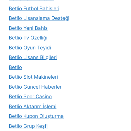
Betlio Futbol Bahisleri
Betlio Lisanslama Desteği
Betlio Yeni Bahis
Betlio Tv Özelliği
Betlio Oyun Teyidi
Betlio Lisans Bilgileri
Betlio
Betlio Slot Makineleri
Betlio Güncel Haberler
Betlio Spor Casino
Betlio Aktarım İşlemi
Betlio Kupon Oluşturma
Betlio Grup Keşfi