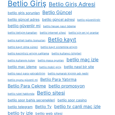
Betlio Giriş
Betlio Giriş Adresi
Betlio Güncel
betlio giriş sorunları
betlio güncel adres
betlio güncel adresi
betlio güvenilirdir
betlio güvenlir mi
betlio hesap nasıl ödeme
betlio i̇letişim kanalları
betlio i̇nternet sitesi
betlio i̇çin en i̇yi oranlar
Betlio kayıt
betlio kaliteli bahis bonusları
betlio kayıt olma süreci
betlio kayıt sistemine erişim
betlio kesintisiz erişim sağlama
betlio kullanıcı bilgileri
betlio maç izle
betlio kullanımı kolay
betlio masa oyunları
betlio maç izleme
betlio nasıl bir site
betlio mobil giriş
betlio nasıl para yatırabilirim
betlio numaralı kişinin adı nedir
Betlio Para Yatırma
betlio oyunu güvenli mi
Betlio Para Çekme
betlio promosyon
Betlio sitesi
betlio rulet hakkında
betlio spor bahis seçenekleri
betlio spor casino
betlio tv canli maç izle
Betlio Tv
betlio telegram
betlio tv izle
betlio web sitesi