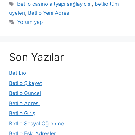
Etiketler
betlio casino altyapı sağlayıcısı
,
betlio tüm
üyeleri
,
Betlio Yeni Adresi
Yorum yap
Son Yazılar
Bet Lio
Betlio Şikayet
Betlio Güncel
Betlio Adresi
Betlio Giriş
Betlio Sosyal Öğrenme
Betlio Eski Adresler