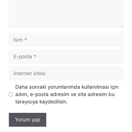
İsim
E-
posta
İnternet
sitesi
Daha sonraki yorumlarımda kullanılması için
adım, e-posta adresim ve site adresim bu
tarayıcıya kaydedilsin.