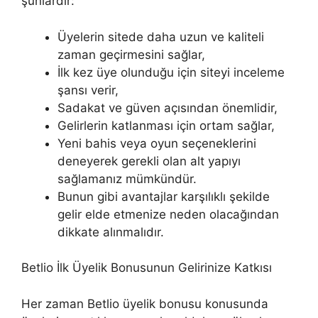
şunlardır:
Üyelerin sitede daha uzun ve kaliteli
zaman geçirmesini sağlar,
İlk kez üye olunduğu için siteyi inceleme
şansı verir,
Sadakat ve güven açısından önemlidir,
Gelirlerin katlanması için ortam sağlar,
Yeni bahis veya oyun seçeneklerini
deneyerek gerekli olan alt yapıyı
sağlamanız mümkündür.
Bunun gibi avantajlar karşılıklı şekilde
gelir elde etmenize neden olacağından
dikkate alınmalıdır.
Betlio İlk Üyelik Bonusunun Gelirinize Katkısı
Her zaman Betlio üyelik bonusu konusunda