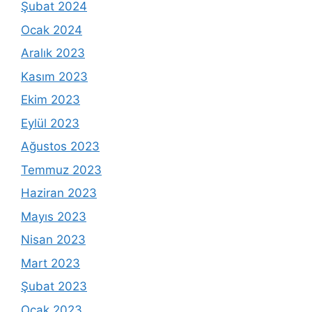
Şubat 2024
Ocak 2024
Aralık 2023
Kasım 2023
Ekim 2023
Eylül 2023
Ağustos 2023
Temmuz 2023
Haziran 2023
Mayıs 2023
Nisan 2023
Mart 2023
Şubat 2023
Ocak 2023