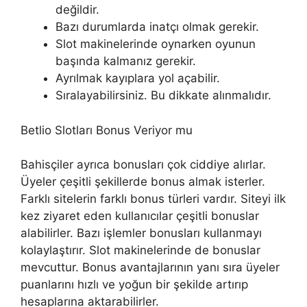
değildir.
Bazı durumlarda inatçı olmak gerekir.
Slot makinelerinde oynarken oyunun
başında kalmanız gerekir.
Ayrılmak kayıplara yol açabilir.
Sıralayabilirsiniz. Bu dikkate alınmalıdır.
Betlio Slotları Bonus Veriyor mu
Bahisçiler ayrıca bonusları çok ciddiye alırlar.
Üyeler çeşitli şekillerde bonus almak isterler.
Farklı sitelerin farklı bonus türleri vardır. Siteyi ilk
kez ziyaret eden kullanıcılar çeşitli bonuslar
alabilirler. Bazı işlemler bonusları kullanmayı
kolaylaştırır. Slot makinelerinde de bonuslar
mevcuttur. Bonus avantajlarının yanı sıra üyeler
puanlarını hızlı ve yoğun bir şekilde artırıp
hesaplarına aktarabilirler.