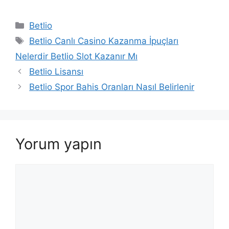
Kategoriler
Betlio
Etiketler
Betlio Canlı Casino Kazanma İpuçları
Nelerdir Betlio Slot Kazanır Mı
Yazı
Betlio Lisansı
dolaşımı
Betlio Spor Bahis Oranları Nasıl Belirlenir
Yorum yapın
Yorum