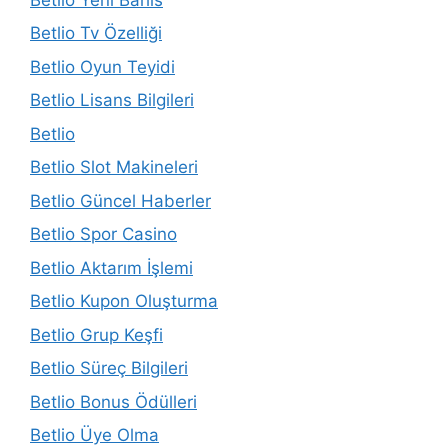
Betlio Tv Özelliği
Betlio Oyun Teyidi
Betlio Lisans Bilgileri
Betlio
Betlio Slot Makineleri
Betlio Güncel Haberler
Betlio Spor Casino
Betlio Aktarım İşlemi
Betlio Kupon Oluşturma
Betlio Grup Keşfi
Betlio Süreç Bilgileri
Betlio Bonus Ödülleri
Betlio Üye Olma