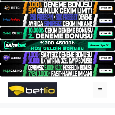
İçeriğe
atla
Menü