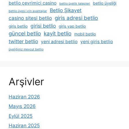
betlio çevrimiçi casino
betlio üyeliği
betlio üyelik talepleri
Betlio Şikayet
betlio üyesi i̇çin avantajlar
giris adresi betlio
casino sitesi betlio
girisi betlio
giris betlio
giris yap betlio
güncel betlio
kayit betlio
mobil betlio
twitter betlio
yeni adresi betlio
yeni giris betlio
üyeliğiniz mevcut betlio
Arşivler
Haziran 2026
Mayıs 2026
Eylül 2025
Haziran 2025