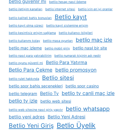
betlio güvenlir mi
betlio hesap nasıl ödeme
betlio i̇letişim kanalları
betlio i̇nternet sitesi
betlio i̇çin en i̇yi oranlar
Betlio kayıt
betlio kaliteli bahis bonusları
betlio kayıt olma süreci
betlio kayıt sistemine erişim
betlio kesintisiz erişim sağlama
betlio kullanıcı bilgileri
betlio maç izle
betlio kullanımı kolay
betlio masa oyunları
betlio maç izleme
betlio nasıl bir site
betlio mobil giriş
betlio nasıl para yatırabilirim
betlio numaralı kişinin adı nedir
Betlio Para Yatırma
betlio oyunu güvenli mi
Betlio Para Çekme
betlio promosyon
Betlio sitesi
betlio rulet hakkında
betlio spor bahis seçenekleri
betlio spor casino
betlio tv canli maç izle
Betlio Tv
betlio telegram
betlio tv izle
betlio web sitesi
betlio whatsapp
betlio web sitesine nasıl giriş yapılır
betlio yeni adres
Betlio Yeni Adresi
Betlio Üyelik
Betlio Yeni Giriş