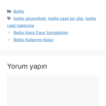
Kategoriler
Betlio
Etiketler
betlio güvenilirdir
,
betlio nasıl bir site
,
betlio
rulet hakkında
Yazı
Betlio Nasıl Para Yatırabilirim
dolaşımı
Betlio Kullanımı Kolay
Yorum yapın
Yorum