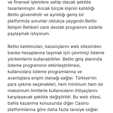
ve finansal işlemlere sahip olacak şekilde
tasarlanmıştır. Ancak birçok kişinin katıldığı
Betlio güvenilirdir
ve ayrıldığı geniş bir
platformda sorunlar oldukça yaygındır.Betlio
İletişim Rehberi canlı destek programını sizlerle
paylaşmak istiyorum.
Betlio katılımcıları, kazançlarını web sitesinden
banka hesaplarına taşımak için çevrimiçi ödeme
yöntemlerini kullanabilirler. Betlio giriş alanında
ödeme programının etkinleştirilmesi,
kullanıcılara ödeme programlarına ve
avantajlara erişim olanağı sağlar. Türkiye’nin
para çekme seçenekleri, hem minimum hem de
maksimum limitlerle kullanıcıların ihtiyaçlarını
karşılayacak şekilde değiştirildi. Bu web sitesi,
bahis kazanma konusunda diğer Casino
platformlarına göre daha fazla tavsiye sağlar.