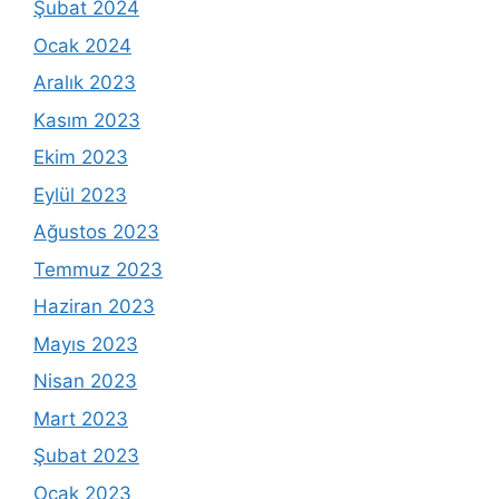
Şubat 2024
Ocak 2024
Aralık 2023
Kasım 2023
Ekim 2023
Eylül 2023
Ağustos 2023
Temmuz 2023
Haziran 2023
Mayıs 2023
Nisan 2023
Mart 2023
Şubat 2023
Ocak 2023