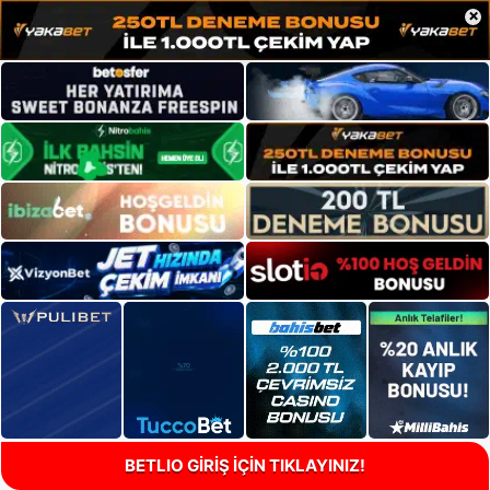
×
BETLIO GİRİŞ İÇİN TIKLAYINIZ!