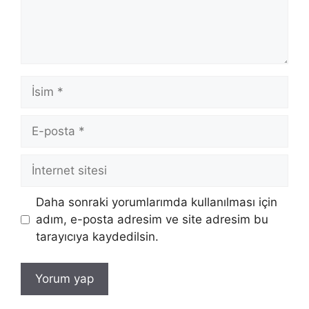
İsim
E-
posta
İnternet
sitesi
Daha sonraki yorumlarımda kullanılması için
adım, e-posta adresim ve site adresim bu
tarayıcıya kaydedilsin.