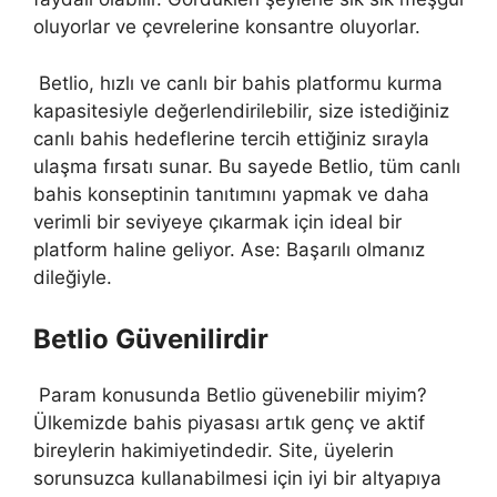
oluyorlar ve çevrelerine konsantre oluyorlar.
Betlio, hızlı ve canlı bir bahis platformu kurma
kapasitesiyle değerlendirilebilir, size istediğiniz
canlı bahis hedeflerine tercih ettiğiniz sırayla
ulaşma fırsatı sunar. Bu sayede Betlio, tüm canlı
bahis konseptinin tanıtımını yapmak ve daha
verimli bir seviyeye çıkarmak için ideal bir
platform haline geliyor. Ase: Başarılı olmanız
dileğiyle.
Betlio Güvenilirdir
Param konusunda Betlio güvenebilir miyim?
Ülkemizde bahis piyasası artık genç ve aktif
bireylerin hakimiyetindedir. Site, üyelerin
sorunsuzca kullanabilmesi için iyi bir altyapıya