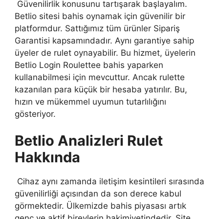
Güvenilirlik konusunu tartışarak başlayalım.
Betlio sitesi bahis oynamak için güvenilir bir
platformdur. Sattığımız tüm ürünler Sipariş
Garantisi kapsamındadır. Aynı garantiye sahip
üyeler de rulet oynayabilir. Bu hizmet, üyelerin
Betlio Login Roulettee bahis yaparken
kullanabilmesi için mevcuttur. Ancak rulette
kazanılan para küçük bir hesaba yatırılır. Bu,
hızın ve mükemmel uyumun tutarlılığını
gösteriyor.
Betlio Analizleri Rulet
Hakkında
Cihaz aynı zamanda iletişim kesintileri sırasında
güvenilirliği açısından da son derece kabul
görmektedir. Ülkemizde bahis piyasası artık
genç ve aktif bireylerin hakimiyetindedir. Site,