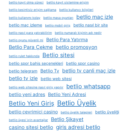
betlio kayıt olma süreci
betlio kayıt sistemine erişim
betlio kesintisiz erişim sağlama
betlio kullanıcı bilgileri
betlio maç izle
betlio kullanımı kolay
betlio masa oyunları
betlio maç izleme
betlio nasıl bir site
betlio mobil giriş
betlio nasıl para yatırabilirim
betlio numaralı kişinin adı nedir
Betlio Para Yatırma
betlio oyunu güvenli mi
Betlio Para Çekme
betlio promosyon
Betlio sitesi
betlio rulet hakkında
betlio spor bahis seçenekleri
betlio spor casino
betlio tv canli maç izle
Betlio Tv
betlio telegram
betlio tv izle
betlio web sitesi
betlio whatsapp
betlio web sitesine nasıl giriş yapılır
betlio yeni adres
Betlio Yeni Adresi
Betlio Üyelik
Betlio Yeni Giriş
betlio çevrimiçi casino
betlio üyeliği
betlio üyelik talepleri
Betlio Şikayet
betlio üyesi i̇çin avantajlar
giris adresi betlio
casino sitesi betlio