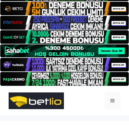
İçeriğe
atla
Menü