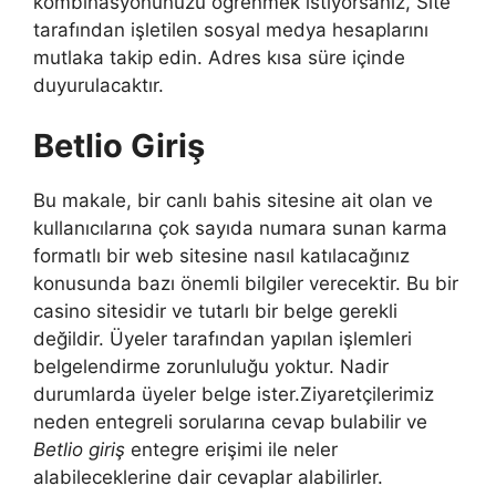
kombinasyonunuzu öğrenmek istiyorsanız, Site
tarafından işletilen sosyal medya hesaplarını
mutlaka takip edin. Adres kısa süre içinde
duyurulacaktır.
Betlio Giriş
Bu makale, bir canlı bahis sitesine ait olan ve
kullanıcılarına çok sayıda numara sunan karma
formatlı bir web sitesine nasıl katılacağınız
konusunda bazı önemli bilgiler verecektir. Bu bir
casino sitesidir ve tutarlı bir belge gerekli
değildir. Üyeler tarafından yapılan işlemleri
belgelendirme zorunluluğu yoktur. Nadir
durumlarda üyeler belge ister.Ziyaretçilerimiz
neden entegreli sorularına cevap bulabilir ve
Betlio giriş
entegre erişimi ile neler
alabileceklerine dair cevaplar alabilirler.