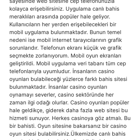
sayesinde web sitesine cep telefonunuzla
kolayca erişebilirsiniz. Uygulama canlı bahis
meraklıları arasında popüler hale geliyor.
Kullanıcıların her yerden erişebilecekleri bir
mobil uygulama bulunmaktadır. Bunun temel
nedeni ise mobil internet tarayıcılarının grafik
sorunlarıdır. Telefonun ekranı küçük ve grafik
seçmekte zorlanıyorum. Mobil oyun ekranları
geliştirildi. Mobil uygulama veri tabanı tüm cep
telefonlarıyla uyumludur. İnsanların casino
oyunları bulabileceği yüzlerce farklı bahis sitesi
bulunmaktadır. İnsanlar casino oyunları
oynamayı severler, casino sektöründe her
zaman ilgi odağı olurlar. Casino oyunları popüler
hale geldikçe, giderek daha fazla web sitesi bu
hizmeti sunuyor. Herkes casinoya göz atmalı. Bu
bir bahisti. Oyun sitesine bakarsanız bir casino
oyun sitesi bulabilirsiniz.Ülkemizde canlı bahis