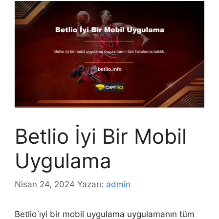
Betlio İyi Bir Mobil
Uygulama
Nisan 24, 2024
Yazarı:
admin
Betlio i̇yi bir mobil uygulama uygulamanın tüm