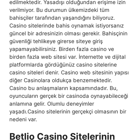
edilmektedir. Yasadışı olduğundan erişime izin
verilmiyor. Bu durumun ülkemizdeki tüm
bahisçiler tarafından yaşandığını biliyoruz.
Casino sitelerinde bahis oynamak istiyorsanız
güncel bir adresinizin olması gerekir. Bahisçinin
güvenliği tehlikeye girerse siteye giriş
yapamayabilirsiniz. Birden fazla casino ve
birden fazla web sitesi var. İnternette ve dijital
platformlarda gördüğünüz casino sitelerine
casino siteleri denir. Casino web sitesinin yapısı
diğer Casinolara oldukça benzemektedir.
Casino bu anlaşmaların kapsamındadır. Bu,
oyuncuların gerçek bir casinoda oynayabileceği
anlamına gelir. Olumlu deneyimler
yaşadı.Casino sitelerinin gerçekçi olmasının bir
nedeni var.
Betlio Casino Sitelerinin