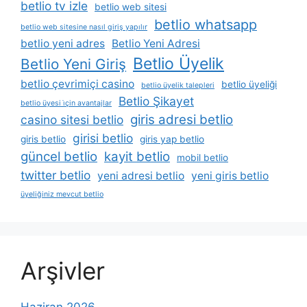
betlio tv izle
betlio web sitesi
betlio whatsapp
betlio web sitesine nasıl giriş yapılır
betlio yeni adres
Betlio Yeni Adresi
Betlio Üyelik
Betlio Yeni Giriş
betlio çevrimiçi casino
betlio üyeliği
betlio üyelik talepleri
Betlio Şikayet
betlio üyesi i̇çin avantajlar
giris adresi betlio
casino sitesi betlio
girisi betlio
giris betlio
giris yap betlio
güncel betlio
kayit betlio
mobil betlio
twitter betlio
yeni adresi betlio
yeni giris betlio
üyeliğiniz mevcut betlio
Arşivler
Haziran 2026