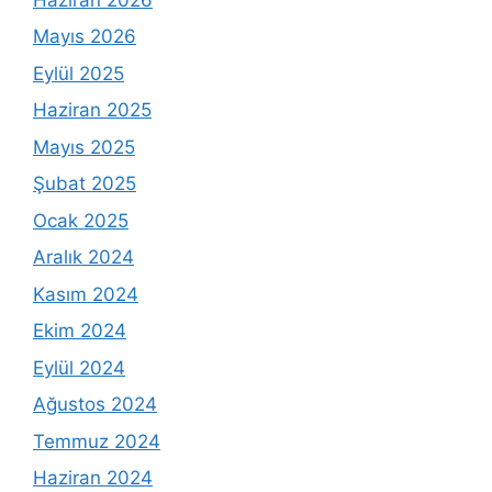
Mayıs 2026
Eylül 2025
Haziran 2025
Mayıs 2025
Şubat 2025
Ocak 2025
Aralık 2024
Kasım 2024
Ekim 2024
Eylül 2024
Ağustos 2024
Temmuz 2024
Haziran 2024