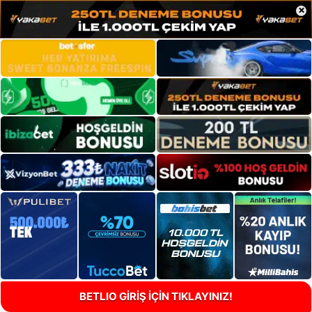
×
BETLIO GİRİŞ İÇİN TIKLAYINIZ!