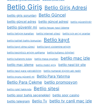
Betlio Giriş
Betlio Giriş Adresi
Betlio Güncel
betlio giriş sorunları
betlio güncel adres
betlio güncel adresi
betlio güvenilirdir
betlio güvenlir mi
betlio hesap nasıl ödeme
betlio i̇letişim kanalları
betlio i̇nternet sitesi
betlio i̇çin en i̇yi oranlar
Betlio kayıt
betlio kaliteli bahis bonusları
betlio kayıt olma süreci
betlio kayıt sistemine erişim
betlio kesintisiz erişim sağlama
betlio kullanıcı bilgileri
betlio maç izle
betlio kullanımı kolay
betlio masa oyunları
betlio maç izleme
betlio nasıl bir site
betlio mobil giriş
betlio nasıl para yatırabilirim
betlio numaralı kişinin adı nedir
Betlio Para Yatırma
betlio oyunu güvenli mi
Betlio Para Çekme
betlio promosyon
Betlio sitesi
betlio rulet hakkında
betlio spor bahis seçenekleri
betlio spor casino
betlio tv canli maç izle
Betlio Tv
betlio telegram