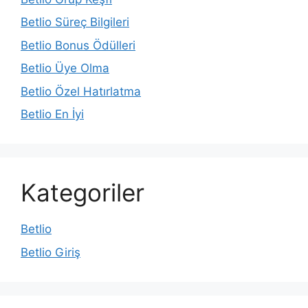
Betlio Süreç Bilgileri
Betlio Bonus Ödülleri
Betlio Üye Olma
Betlio Özel Hatırlatma
Betlio En İyi
Kategoriler
Betlio
Betlio Giriş