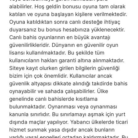
alabilirler. Hoş geldin bonusu oyuna tam olarak
katılan ve oyuna başlayan kişilere verilmektedir.
Oyuna katıldıktan sonra canlı desteğe ihtiyaç
duyarsanız bu bonus hesabınıza yüklenecektir.
Canlı bahis oyunlarının en büyük avantajı
güvenilirlikleridir. Dünyanın en güvenilir oyun
lisansı kullanılmaktadır. Bu şekilde tüm
kullanıcıların hakları garanti altına alınmaktadır.
Siteye kayıt olurken girilen bilgilerin güvenliği
bizim için çok önemlidir. Kullanıcılar ancak
güvenlik altyapısı dikkate alındığı takdirde bahis
oynayabilir ve sahada çalışabilirler. Ülke
genelinde canlı bahislerde kısıtlama
bulunmaktadır. Oynanması veya oynanması
kanunla sınırlıdır. Bu sınırlamayı aşmak için yurt
dışında maçlar yapılıyor. Yabancı ülkelerde ticari
hizmet sunmak yasa dışıdır ancak bunların
varlığı yasal engelleri ortadan kaldırmaktadır. Bu