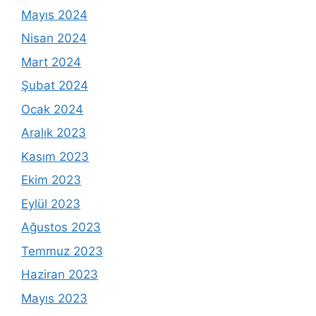
Mayıs 2024
Nisan 2024
Mart 2024
Şubat 2024
Ocak 2024
Aralık 2023
Kasım 2023
Ekim 2023
Eylül 2023
Ağustos 2023
Temmuz 2023
Haziran 2023
Mayıs 2023