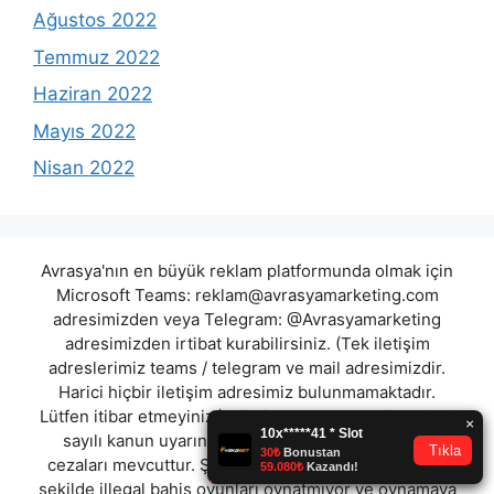
Ağustos 2022
Temmuz 2022
Haziran 2022
Mayıs 2022
Nisan 2022
Avrasya'nın en büyük reklam platformunda olmak için
Microsoft Teams:
reklam@avrasyamarketing.com
adresimizden veya Telegram: @Avrasyamarketing
adresimizden irtibat kurabilirsiniz. (Tek iletişim
adreslerimiz teams / telegram ve mail adresimizdir.
Harici hiçbir iletişim adresimiz bulunmamaktadır.
Lütfen itibar etmeyiniz.) Türkiye yasalarına göre 7258
sayılı kanun uyarınca yasa dışı bahis oynamanın
cezaları mevcuttur. Şu an bulunduğunuz site hiç bir
şekilde illegal bahis oyunları oynatmıyor ve oynamaya