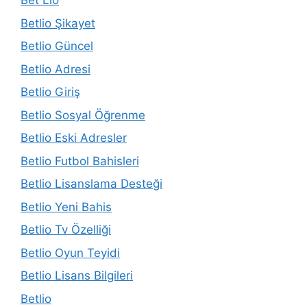
Bet Lio
Betlio Şikayet
Betlio Güncel
Betlio Adresi
Betlio Giriş
Betlio Sosyal Öğrenme
Betlio Eski Adresler
Betlio Futbol Bahisleri
Betlio Lisanslama Desteği
Betlio Yeni Bahis
Betlio Tv Özelliği
Betlio Oyun Teyidi
Betlio Lisans Bilgileri
Betlio