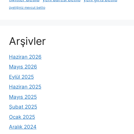
üyeliğiniz mevcut betlio
Arşivler
Haziran 2026
Mayıs 2026
Eylül 2025
Haziran 2025
Mayıs 2025
Şubat 2025
Ocak 2025
Aralık 2024