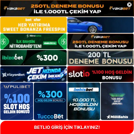
×
BETLIO GİRİŞ İÇİN TIKLAYINIZ!