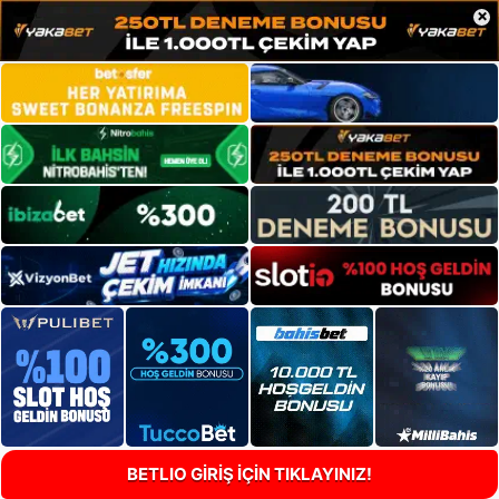
×
BETLIO GİRİŞ İÇİN TIKLAYINIZ!