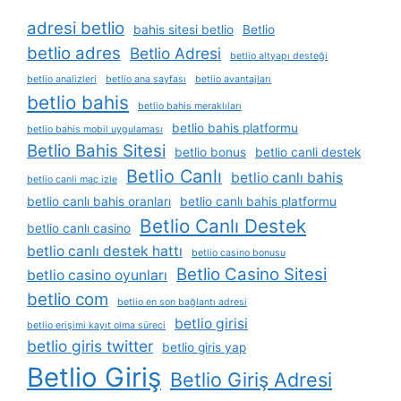
adresi betlio
bahis sitesi betlio
Betlio
betlio adres
Betlio Adresi
betlio altyapı desteği
betlio analizleri
betlio ana sayfası
betlio avantajları
betlio bahis
betlio bahis meraklıları
betlio bahis platformu
betlio bahis mobil uygulaması
Betlio Bahis Sitesi
betlio bonus
betlio canli destek
Betlio Canlı
betlio canlı bahis
betlio canli maç izle
betlio canlı bahis oranları
betlio canlı bahis platformu
Betlio Canlı Destek
betlio canlı casino
betlio canlı destek hattı
betlio casino bonusu
Betlio Casino Sitesi
betlio casino oyunları
betlio com
betlio en son bağlantı adresi
betlio girisi
betlio erişimi kayıt olma süreci
betlio giris twitter
betlio giris yap
Betlio Giriş
Betlio Giriş Adresi