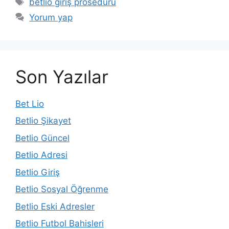
betlio giriş prosedürü
Yorum yap
Son Yazılar
Bet Lio
Betlio Şikayet
Betlio Güncel
Betlio Adresi
Betlio Giriş
Betlio Sosyal Öğrenme
Betlio Eski Adresler
Betlio Futbol Bahisleri