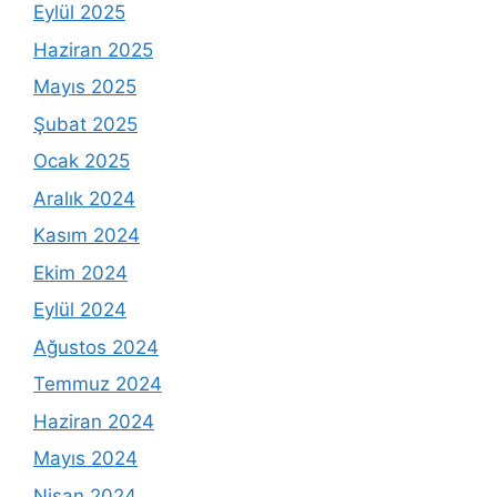
Eylül 2025
Haziran 2025
Mayıs 2025
Şubat 2025
Ocak 2025
Aralık 2024
Kasım 2024
Ekim 2024
Eylül 2024
Ağustos 2024
Temmuz 2024
Haziran 2024
Mayıs 2024
Nisan 2024