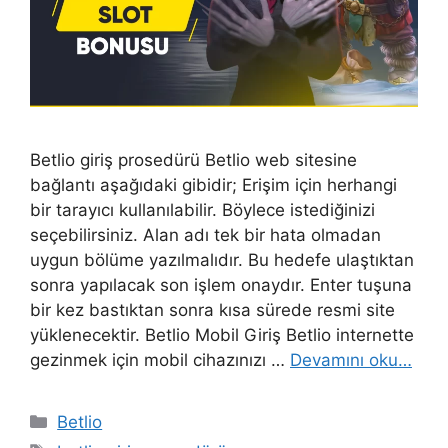
Betlio giriş prosedürü Betlio web sitesine
bağlantı aşağıdaki gibidir; Erişim için herhangi
bir tarayıcı kullanılabilir. Böylece istediğinizi
seçebilirsiniz. Alan adı tek bir hata olmadan
uygun bölüme yazılmalıdır. Bu hedefe ulaştıktan
sonra yapılacak son işlem onaydır. Enter tuşuna
bir kez bastıktan sonra kısa sürede resmi site
yüklenecektir. Betlio Mobil Giriş Betlio internette
gezinmek için mobil cihazınızı …
Devamını oku…
Kategoriler
Betlio
Etiketler