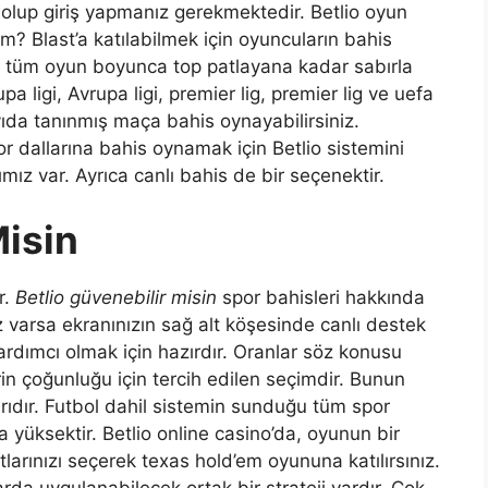
 olup giriş yapmanız gerekmektedir. Betlio oyun
im? Blast’a katılabilmek için oyuncuların bahis
ra tüm oyun boyunca top patlayana kadar sabırla
a ligi, Avrupa ligi, premier lig, premier lig ve uefa
yıda tanınmış maça bahis oynayabilirsiniz.
por dallarına bahis oynamak için Betlio sistemini
rımız var. Ayrıca canlı bahis de bir seçenektir.
Misin
r.
Betlio güvenebilir misin
spor bahisleri hakkında
ız varsa ekranınızın sağ alt köşesinde canlı destek
yardımcı olmak için hazırdır. Oranlar söz konusu
rin çoğunluğu için tercih edilen seçimdir. Bunun
rıdır. Futbol dahil sistemin sunduğu tüm spor
 yüksektir. Betlio online casino’da, oyunun bir
larınızı seçerek texas hold’em oyununa katılırsınız.