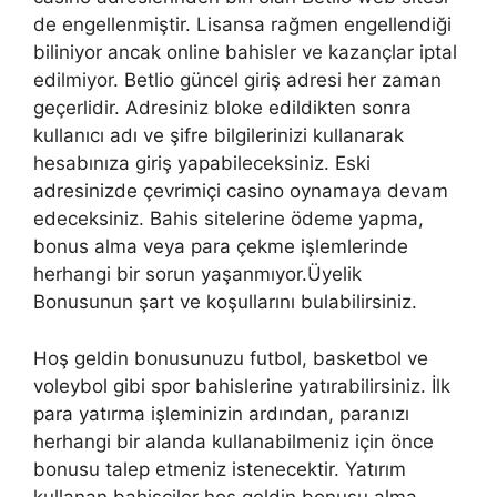
de engellenmiştir. Lisansa rağmen engellendiği
biliniyor ancak online bahisler ve kazançlar iptal
edilmiyor. Betlio güncel giriş adresi her zaman
geçerlidir. Adresiniz bloke edildikten sonra
kullanıcı adı ve şifre bilgilerinizi kullanarak
hesabınıza giriş yapabileceksiniz. Eski
adresinizde çevrimiçi casino oynamaya devam
edeceksiniz. Bahis sitelerine ödeme yapma,
bonus alma veya para çekme işlemlerinde
herhangi bir sorun yaşanmıyor.Üyelik
Bonusunun şart ve koşullarını bulabilirsiniz.
Hoş geldin bonusunuzu futbol, ​​basketbol ve
voleybol gibi spor bahislerine yatırabilirsiniz. İlk
para yatırma işleminizin ardından, paranızı
herhangi bir alanda kullanabilmeniz için önce
bonusu talep etmeniz istenecektir. Yatırım
kullanan bahisçiler hoş geldin bonusu alma