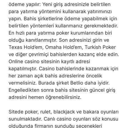
ödeme yapılır: Yeni giriş adresinizle belirtilen
para yatırma yöntemini kullanarak yatırımınızı
yapın. Bahis şirketlerine ödeme yapabilmek için
belirtilen yöntemleri kullanmanız gerekmektedir.
En hızlı para yatırma poker kurumlarından biri
olduğu kanıtlanmıştır. Son adresinizi girin ve
Texas Hold’em, Omaha Hold’em, Turkish Poker
ve diğer çevrimiçi bahislerden kazanç elde edin.
Online casino sitesinin kayıtlı adresi
kapatılmıştır. Casino bahislerinde kazanmak için
her zaman açık bahis adreslerine öncelik
vermelisiniz. Burada şirket Betlio daha iyidir.
Engelledikten sonra bahis sitesinin güncel giriş
adresini hemen öğrenebilirsiniz.
Sitede poker, rulet, blackjack ve bakara oyunları
sunulmaktadır. Canlı casino oyunları söz konusu
olduğunda firmanın sunduğu seçenekleri