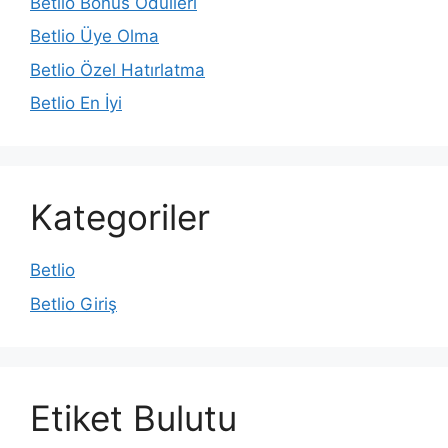
Betlio Bonus Ödülleri
Betlio Üye Olma
Betlio Özel Hatırlatma
Betlio En İyi
Kategoriler
Betlio
Betlio Giriş
Etiket Bulutu