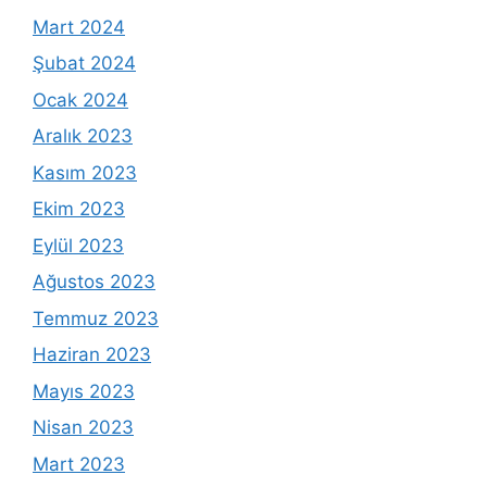
Mart 2024
Şubat 2024
Ocak 2024
Aralık 2023
Kasım 2023
Ekim 2023
Eylül 2023
Ağustos 2023
Temmuz 2023
Haziran 2023
Mayıs 2023
Nisan 2023
Mart 2023