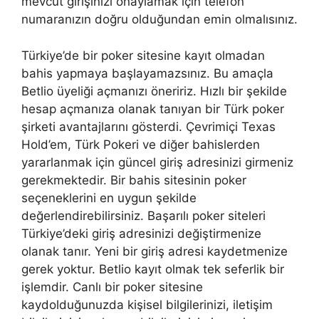
mevcut girişinizi onaylamak için telefon
numaranızın doğru olduğundan emin olmalısınız.
Türkiye’de bir poker sitesine kayıt olmadan
bahis yapmaya başlayamazsınız. Bu amaçla
Betlio üyeliği açmanızı öneririz. Hızlı bir şekilde
hesap açmanıza olanak tanıyan bir Türk poker
şirketi avantajlarını gösterdi. Çevrimiçi Texas
Hold’em, Türk Pokeri ve diğer bahislerden
yararlanmak için güncel giriş adresinizi girmeniz
gerekmektedir. Bir bahis sitesinin poker
seçeneklerini en uygun şekilde
değerlendirebilirsiniz. Başarılı poker siteleri
Türkiye’deki giriş adresinizi değiştirmenize
olanak tanır. Yeni bir giriş adresi kaydetmenize
gerek yoktur. Betlio kayıt olmak tek seferlik bir
işlemdir. Canlı bir poker sitesine
kaydolduğunuzda kişisel bilgilerinizi, iletişim