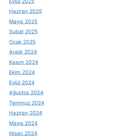
Eylül 2025
Haziran 2025
Mayıs 2025
Şubat 2025
Ocak 2025
Aralık 2024
Kasım 2024
Ekim 2024
Eylül 2024
Ağustos 2024
Temmuz 2024
Haziran 2024
Mayıs 2024
Nisan 2024