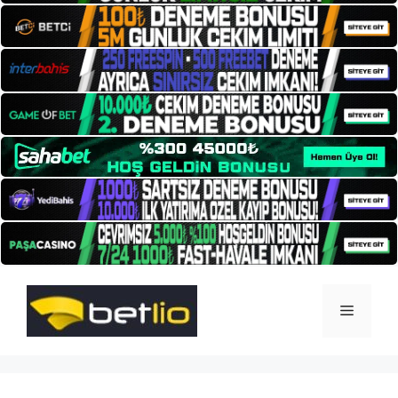
İçeriğe
atla
Menü